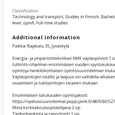
Classification
Technology and transport, Studies in Finnish, Bachel
level, opinfi, Full-time studies
Additional information
Paikka: Rajakatu 35, Jyväskylä
Energia- ja ympäristötekniikan AMK väyläopinnot 1 si
tutkinto-ohjelman ensimmäisen vuoden syyslukukau
opintoja henkilökohtaisen opintosuunnitelman mukai
Väyläopintojen sisältö ja laajuus voi vaihdella aikai
osaamisen ja tukiopintojen tarpeen mukaan
Ensimmäisen lukukauden opintojaksot:
https://opetussuunnitelmat.peppi.jamk.fi/48/fi/60/52
Minä korkeakouluopiskelijana 2 op
Tiedonhankinta ja raportointi 1 op