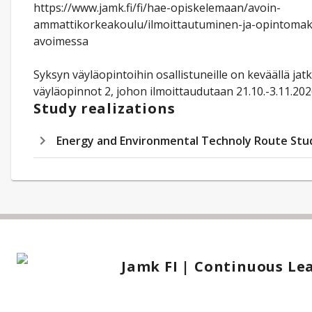
https://www.jamk.fi/fi/hae-opiskelemaan/avoin-
ammattikorkeakoulu/ilmoittautuminen-ja-opintomak
avoimessa
Syksyn väyläopintoihin osallistuneille on keväällä jat
väyläopinnot 2, johon ilmoittaudutaan 21.10.-3.11.202
Study realizations
Energy and Environmental Technoly Route Stud
Jamk FI | Continuous Le