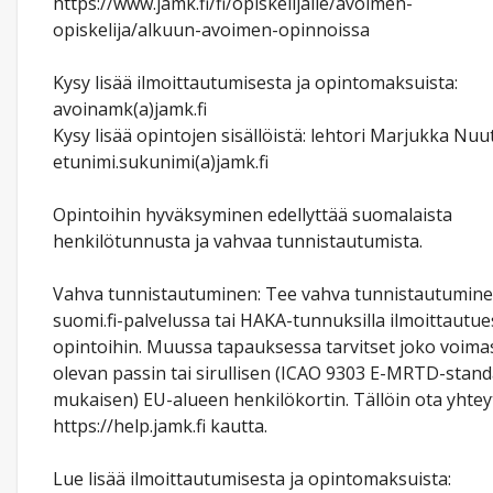
https://www.jamk.fi/fi/opiskelijalle/avoimen-
opiskelija/alkuun-avoimen-opinnoissa
Kysy lisää ilmoittautumisesta ja opintomaksuista:
avoinamk(a)jamk.fi
Kysy lisää opintojen sisällöistä: lehtori Marjukka Nuu
etunimi.sukunimi(a)jamk.fi
Opintoihin hyväksyminen edellyttää suomalaista
henkilötunnusta ja vahvaa tunnistautumista.
Vahva tunnistautuminen: Tee vahva tunnistautumin
suomi.fi-palvelussa tai HAKA-tunnuksilla ilmoittautue
opintoihin. Muussa tapauksessa tarvitset joko voima
olevan passin tai sirullisen (ICAO 9303 E-MRTD-stand
mukaisen) EU-alueen henkilökortin. Tällöin ota yhtey
https://help.jamk.fi kautta.
Lue lisää ilmoittautumisesta ja opintomaksuista: