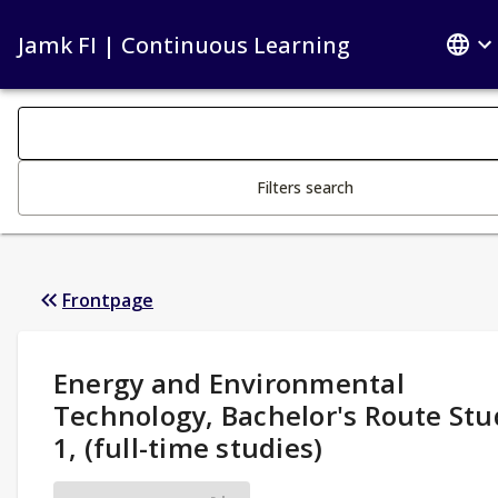
Jamk FI | Continuous Learning
Search filters
Changing the text triggers search
Filters search
Frontpage
Study Details
:
Energy and Environmental
Technology, Bachelor's Route Stu
1, (full-time studies)