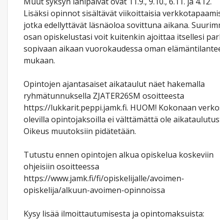
Muut syksyn lähipäivät ovat 11.9., 9.10., 6.11. ja 4.12.
Lisäksi opinnot sisältävät viikoittaisia verkkotapaamis
jotka edellyttävät läsnäoloa sovittuna aikana. Suuri
osan opiskelustasi voit kuitenkin ajoittaa itsellesi pa
sopivaan aikaan vuorokaudessa oman elämäntilante
mukaan.
Opintojen ajantasaiset aikataulut näet hakemalla
ryhmätunnuksella ZJATER26SM osoitteesta
https://lukkarit.peppi.jamk.fi. HUOM! Kokonaan verk
olevilla opintojaksoilla ei välttämättä ole aikataulutus
Oikeus muutoksiin pidätetään.
Tutustu ennen opintojen alkua opiskelua koskeviin
ohjeisiin osoitteessa
https://www.jamk.fi/fi/opiskelijalle/avoimen-
opiskelija/alkuun-avoimen-opinnoissa
Kysy lisää ilmoittautumisesta ja opintomaksuista: