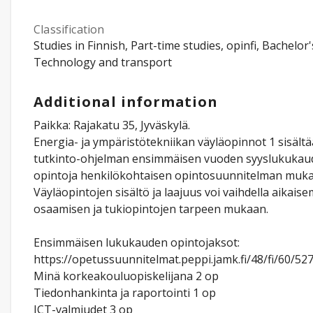
Classification
Studies in Finnish, Part-time studies, opinfi, Bachelor's
Technology and transport
Additional information
Paikka: Rajakatu 35, Jyväskylä.
Energia- ja ympäristötekniikan väyläopinnot 1 sisältä
tutkinto-ohjelman ensimmäisen vuoden syyslukukau
opintoja henkilökohtaisen opintosuunnitelman mukai
Väyläopintojen sisältö ja laajuus voi vaihdella aikai
osaamisen ja tukiopintojen tarpeen mukaan.
Ensimmäisen lukukauden opintojaksot:
https://opetussuunnitelmat.peppi.jamk.fi/48/fi/60/52
Minä korkeakouluopiskelijana 2 op
Tiedonhankinta ja raportointi 1 op
ICT-valmiudet 3 op