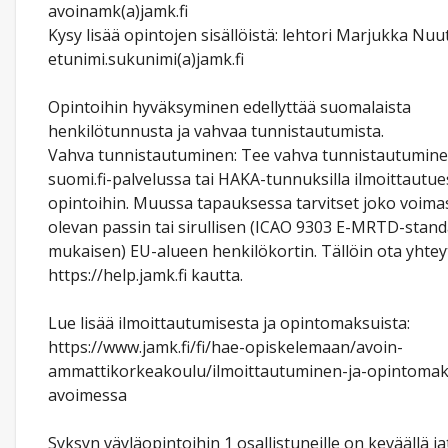
avoinamk(a)jamk.fi
Kysy lisää opintojen sisällöistä: lehtori Marjukka Nuu
etunimi.sukunimi(a)jamk.fi
Opintoihin hyväksyminen edellyttää suomalaista
henkilötunnusta ja vahvaa tunnistautumista.
Vahva tunnistautuminen: Tee vahva tunnistautumin
suomi.fi-palvelussa tai HAKA-tunnuksilla ilmoittautue
opintoihin. Muussa tapauksessa tarvitset joko voima
olevan passin tai sirullisen (ICAO 9303 E-MRTD-stand
mukaisen) EU-alueen henkilökortin. Tällöin ota yhtey
https://help.jamk.fi kautta.
Lue lisää ilmoittautumisesta ja opintomaksuista:
https://www.jamk.fi/fi/hae-opiskelemaan/avoin-
ammattikorkeakoulu/ilmoittautuminen-ja-opintomak
avoimessa
Syksyn väyläopintoihin 1 osallistuneille on keväällä j