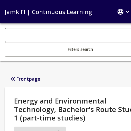
Jamk FI | Continuous Learning
Search filters
Changing the text triggers search
Filters search
Frontpage
Study Details
:
Energy and Environmental
Technology, Bachelor's Route Stu
1 (part-time studies)