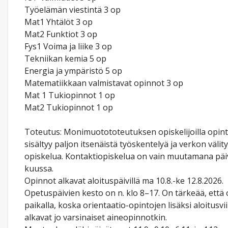
Työelämän viestintä 3 op
Mat1 Yhtälöt 3 op
Mat2 Funktiot 3 op
Fys1 Voima ja liike 3 op
Tekniikan kemia 5 op
Energia ja ympäristö 5 op
Matematiikkaan valmistavat opinnot 3 op
Mat 1 Tukiopinnot 1 op
Mat2 Tukiopinnot 1 op
Toteutus: Monimuotototeutuksen opiskelijoilla opint
sisältyy paljon itsenäistä työskentelyä ja verkon välit
opiskelua. Kontaktiopiskelua on vain muutamana pä
kuussa.
Opinnot alkavat aloituspäivillä ma 10.8.-ke 12.8.2026.
Opetuspäivien kesto on n. klo 8–17. On tärkeää, että 
paikalla, koska orientaatio-opintojen lisäksi aloitusvii
alkavat jo varsinaiset aineopinnotkin.