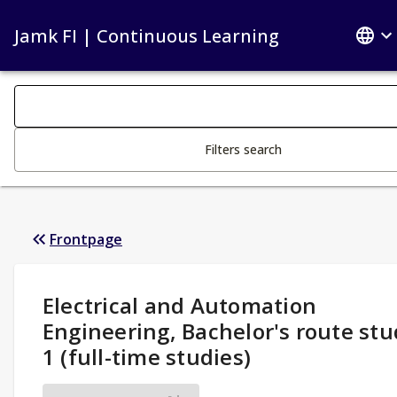
Jamk FI | Continuous Learning
Search filters
Changing the text triggers search
Filters search
Frontpage
Study Details
:
Electrical and Automation
Engineering, Bachelor's route stu
1 (full-time studies)