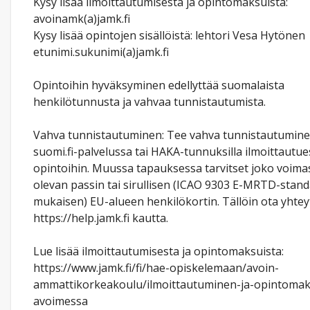
Kysy lisää ilmoittautumisesta ja opintomaksuista:
avoinamk(a)jamk.fi
Kysy lisää opintojen sisällöistä: lehtori Vesa Hytönen
etunimi.sukunimi(a)jamk.fi
Opintoihin hyväksyminen edellyttää suomalaista
henkilötunnusta ja vahvaa tunnistautumista.
Vahva tunnistautuminen: Tee vahva tunnistautumin
suomi.fi-palvelussa tai HAKA-tunnuksilla ilmoittautue
opintoihin. Muussa tapauksessa tarvitset joko voima
olevan passin tai sirullisen (ICAO 9303 E-MRTD-stand
mukaisen) EU-alueen henkilökortin. Tällöin ota yhtey
https://help.jamk.fi kautta.
Lue lisää ilmoittautumisesta ja opintomaksuista:
https://www.jamk.fi/fi/hae-opiskelemaan/avoin-
ammattikorkeakoulu/ilmoittautuminen-ja-opintomak
avoimessa