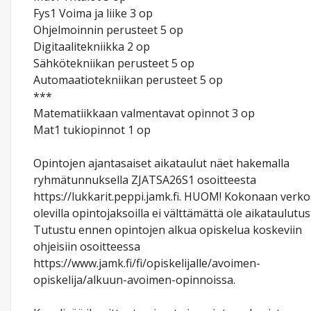
Fys1 Voima ja liike 3 op
Ohjelmoinnin perusteet 5 op
Digitaalitekniikka 2 op
Sähkötekniikan perusteet 5 op
Automaatiotekniikan perusteet 5 op
***
Matematiikkaan valmentavat opinnot 3 op
Mat1 tukiopinnot 1 op
Opintojen ajantasaiset aikataulut näet hakemalla
ryhmätunnuksella ZJATSA26S1 osoitteesta
https://lukkarit.peppi.jamk.fi. HUOM! Kokonaan verk
olevilla opintojaksoilla ei välttämättä ole aikataulutus
Tutustu ennen opintojen alkua opiskelua koskeviin
ohjeisiin osoitteessa
https://www.jamk.fi/fi/opiskelijalle/avoimen-
opiskelija/alkuun-avoimen-opinnoissa.