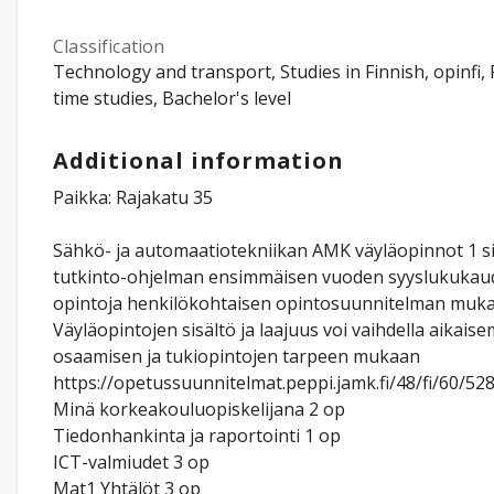
Classification
Technology and transport, Studies in Finnish, opinfi, F
time studies, Bachelor's level
Additional information
Paikka: Rajakatu 35
Sähkö- ja automaatiotekniikan AMK väyläopinnot 1 si
tutkinto-ohjelman ensimmäisen vuoden syyslukukau
opintoja henkilökohtaisen opintosuunnitelman mukai
Väyläopintojen sisältö ja laajuus voi vaihdella aikai
osaamisen ja tukiopintojen tarpeen mukaan
https://opetussuunnitelmat.peppi.jamk.fi/48/fi/60/52
Minä korkeakouluopiskelijana 2 op
Tiedonhankinta ja raportointi 1 op
ICT-valmiudet 3 op
Mat1 Yhtälöt 3 op