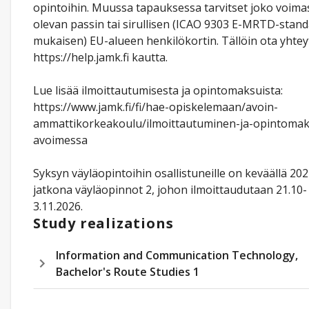
opintoihin. Muussa tapauksessa tarvitset joko voima
olevan passin tai sirullisen (ICAO 9303 E-MRTD-stand
mukaisen) EU-alueen henkilökortin. Tällöin ota yhtey
https://help.jamk.fi kautta.
Lue lisää ilmoittautumisesta ja opintomaksuista:
https://www.jamk.fi/fi/hae-opiskelemaan/avoin-
ammattikorkeakoulu/ilmoittautuminen-ja-opintomak
avoimessa
Syksyn väyläopintoihin osallistuneille on keväällä 20
jatkona väyläopinnot 2, johon ilmoittaudutaan 21.10-
3.11.2026.
Study realizations
Information and Communication Technology,
Bachelor's Route Studies 1