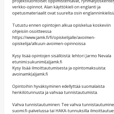
projektiluontoiset oppimistehtävät, ryhmätyöskentel
verkko-opinnot. Alan käyttökieli on englanti ja
opetusmateriaalit ovat suurelta osin englanninkielisi
Tutustu ennen opintojen alkua opiskelua koskeviin
ohjeisiin osoitteessa
https://www.jamk.fi/fi/opiskelijalle/avoimen-
opiskelija/alkuun-avoimen-opinnoissa
Kysy lisää opintojen sisällöistä: lehtori Jarmo Nevala
etunimi.sukunimi(a)jamk.fi
Kysy lisää ilmoittautumisesta ja opintomaksuista:
avoinamk(a)jamk.fi
Opintoihin hyväksyminen edellyttää suomalaista
henkilötunnusta ja vahvaa tunnistautumista.
Vahva tunnistautuminen: Tee vahva tunnistautumin
suomi.fi-palvelussa tai HAKA-tunnuksilla ilmoittautue