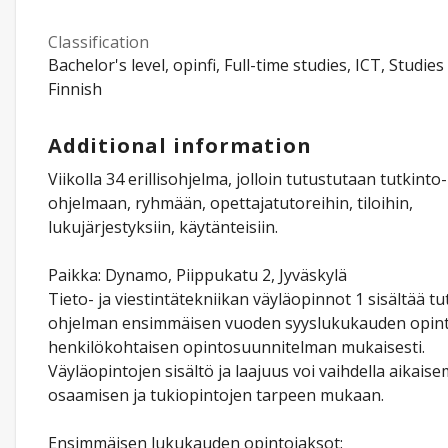
Classification
Bachelor's level, opinfi, Full-time studies, ICT, Studies
Finnish
Additional information
Viikolla 34 erillisohjelma, jolloin tutustutaan tutkinto-
ohjelmaan, ryhmään, opettajatutoreihin, tiloihin,
lukujärjestyksiin, käytänteisiin.
Paikka: Dynamo, Piippukatu 2, Jyväskylä
Tieto- ja viestintätekniikan väyläopinnot 1 sisältää tu
ohjelman ensimmäisen vuoden syyslukukauden opint
henkilökohtaisen opintosuunnitelman mukaisesti.
Väyläopintojen sisältö ja laajuus voi vaihdella aikai
osaamisen ja tukiopintojen tarpeen mukaan.
Ensimmäisen lukukauden opintojaksot: