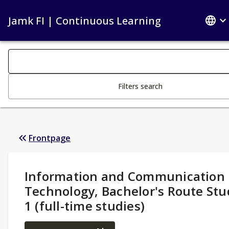
Jamk FI | Continuous Learning
Search filters
Changing the text triggers search
Filters search
Frontpage
Study Details
:
Information and Communication
Technology, Bachelor's Route Stu
1 (full-time studies)