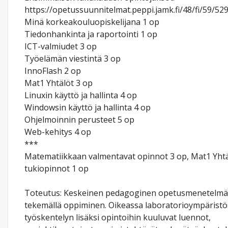
https://opetussuunnitelmat.peppi.jamk.fi/48/fi/59/52
Minä korkeakouluopiskelijana 1 op
Tiedonhankinta ja raportointi 1 op
ICT-valmiudet 3 op
Työelämän viestintä 3 op
InnoFlash 2 op
Mat1 Yhtälöt 3 op
Linuxin käyttö ja hallinta 4 op
Windowsin käyttö ja hallinta 4 op
Ohjelmoinnin perusteet 5 op
Web-kehitys 4 op
***
Matematiikkaan valmentavat opinnot 3 op, Mat1 Yhtä
tukiopinnot 1 op
Toteutus: Keskeinen pedagoginen opetusmenetelmä
tekemällä oppiminen. Oikeassa laboratorioympäristö
työskentelyn lisäksi opintoihin kuuluvat luennot,