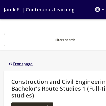
Jamk FI | Continuous Learning
Search filters
Changing the text triggers search
Filters search
Frontpage
Study Details
:
Construction and Civil Engineerin
Bachelor's Route Studies 1 (Full-t
studies)