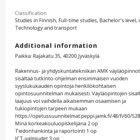
Classification
Studies in Finnish, Full-time studies, Bachelor's level, 
Technology and transport
Additional information
Paikka: Rajakatu 35, 40200 Jyväskylä
Rakennus- ja yhdyskuntatekniikan AMK väyläopinnot
sisältää tutkinto-ohjelman ensimmäisen vuoden
syyslukukauden opintoja henkilökohtaisen
opintosuunnitelman mukaisesti. Väyläopintojen sisält
laajuus voi vaihdella aikaisemman osaamisen ja
tukiopintojen tarpeen mukaan
https://opetussuunnitelmat.peppi.jamk.fi/48/fi/60/52
Minä korkeakouluopiskelijana 2 op
Tiedonhankinta ja raportointi 1 op
ICT-valmiudet 3 op