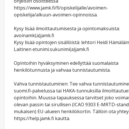
ohjeisiin osoitteessa
https://www.jamk.fi/fi/opiskelijalle/avoimen-
opiskelija/alkuun-avoimen-opinnoissa.
Kysy lisää ilmoittautumisesta ja opintomaksuista:
avoinamk(a)jamk.fi
Kysy lisää opintojen sisällöistä: lehtori Heidi Hämäläi
Laitinen etunimi.sukunimi(a)jamk.fi
Opintoihin hyväksyminen edellyttää suomalaista
henkilötunnusta ja vahvaa tunnistautumista.
Vahva tunnistautuminen: Tee vahva tunnistautumin
suomi.fi-palvelussa tai HAKA-tunnuksilla ilmoittautue
opintoihin. Muussa tapauksessa tarvitset joko voima
olevan passin tai sirullisen (ICAO 9303 E-MRTD-stand
mukaisen) EU-alueen henkilökortin. Tällöin ota yhtey
https://help.jamk.fi kautta.