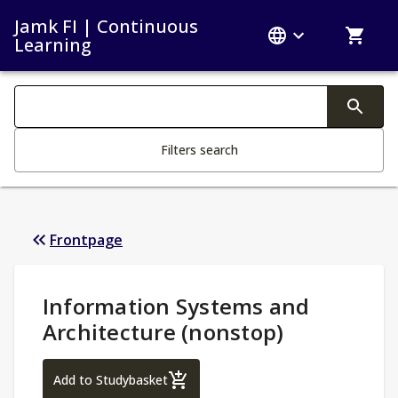
Jamk FI | Continuous
Learning
Search filters
Changing the text triggers search
Filters search
Frontpage
Study Details
:
Information Systems and
Architecture (nonstop)
Information Systems and Architecture (n
Add to Studybasket