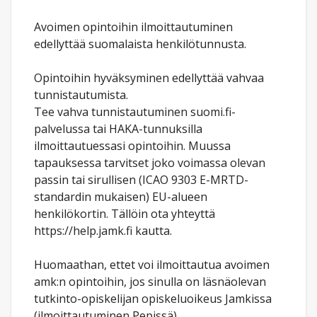
Avoimen opintoihin ilmoittautuminen
edellyttää suomalaista henkilötunnusta.
Opintoihin hyväksyminen edellyttää vahvaa
tunnistautumista.
Tee vahva tunnistautuminen suomi.fi-
palvelussa tai HAKA-tunnuksilla
ilmoittautuessasi opintoihin. Muussa
tapauksessa tarvitset joko voimassa olevan
passin tai sirullisen (ICAO 9303 E-MRTD-
standardin mukaisen) EU-alueen
henkilökortin. Tällöin ota yhteyttä
https://help.jamk.fi kautta.
Huomaathan, ettet voi ilmoittautua avoimen
amk:n opintoihin, jos sinulla on läsnäolevan
tutkinto-opiskelijan opiskeluoikeus Jamkissa
(ilmoittautuminen Pepissä).