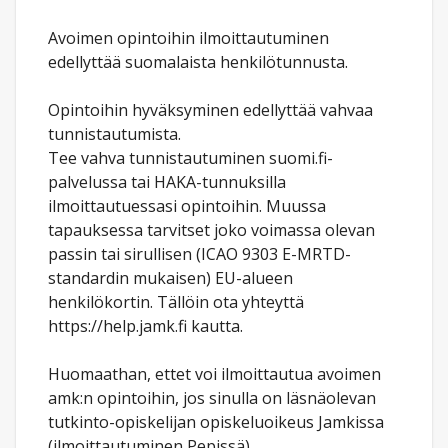
Avoimen opintoihin ilmoittautuminen
edellyttää suomalaista henkilötunnusta.
Opintoihin hyväksyminen edellyttää vahvaa
tunnistautumista.
Tee vahva tunnistautuminen suomi.fi-
palvelussa tai HAKA-tunnuksilla
ilmoittautuessasi opintoihin. Muussa
tapauksessa tarvitset joko voimassa olevan
passin tai sirullisen (ICAO 9303 E-MRTD-
standardin mukaisen) EU-alueen
henkilökortin. Tällöin ota yhteyttä
https://help.jamk.fi kautta.
Huomaathan, ettet voi ilmoittautua avoimen
amk:n opintoihin, jos sinulla on läsnäolevan
tutkinto-opiskelijan opiskeluoikeus Jamkissa
(ilmoittautuminen Pepissä).