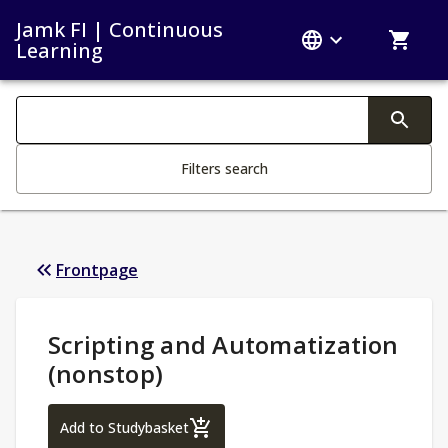
Jamk FI | Continuous
Learning
Search filters
Changing the text triggers search
Filters search
Frontpage
Study Details
:
Scripting and Automatization
(nonstop)
Scripting and Automatization (nonstop)
Add to Studybasket