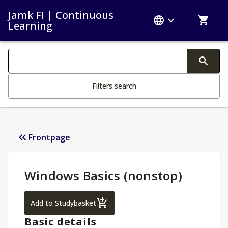
Jamk FI | Continuous
Learning
Search filters
Changing the text triggers search
Filters search
Frontpage
Study Details
:
Windows Basics (nonstop)
Windows Basics (nonstop)
Add to Studybasket
Basic details