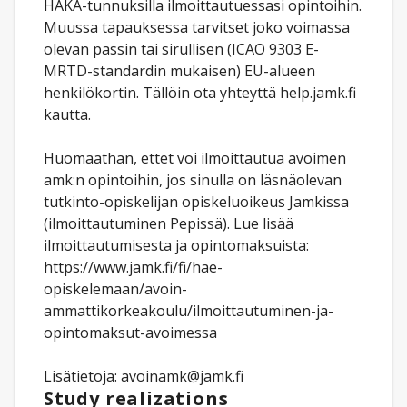
HAKA-tunnuksilla ilmoittautuessasi opintoihin.
Muussa tapauksessa tarvitset joko voimassa
olevan passin tai sirullisen (ICAO 9303 E-
MRTD-standardin mukaisen) EU-alueen
henkilökortin. Tällöin ota yhteyttä help.jamk.fi
kautta.
Huomaathan, ettet voi ilmoittautua avoimen
amk:n opintoihin, jos sinulla on läsnäolevan
tutkinto-opiskelijan opiskeluoikeus Jamkissa
(ilmoittautuminen Pepissä). Lue lisää
ilmoittautumisesta ja opintomaksuista:
https://www.jamk.fi/fi/hae-
opiskelemaan/avoin-
ammattikorkeakoulu/ilmoittautuminen-ja-
opintomaksut-avoimessa
Lisätietoja: avoinamk@jamk.fi
Study realizations