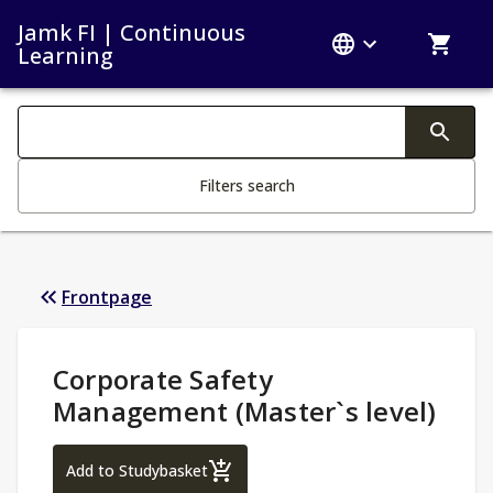
Jamk FI | Continuous
Learning
Search filters
Changing the text triggers search
Filters search
Frontpage
Study Details
:
Corporate Safety
Management (Master`s level)
Corporate Safety Management (Master`s l
Add to Studybasket