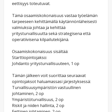
eettisyys toteutuvat.
Tämä osaamiskokonaisuus vastaa työelämän
tarpeeseen kehittämällä käytännönläheisesti
valmiuksia johtaa ja kehittää
yritysturvallisuutta sekä strategisena että
operatiivisena kilpailutekijänä.
Osaamiskokonaisuus sisältää:
Starttiopintojakso:
Johdanto yritysturvallisuuteen, 1 op
Tämän jälkeen voit suorittaa seuraavat
opintojaksot haluamassasi järjestyksessä:
Turvallisuusympäristön vastuullinen
johtaminen, 2 op
Ympäristöturvallisuus, 2 op
Riskit ja niiden hallinta, 2 op
Eettinen johtaminen, 2 op