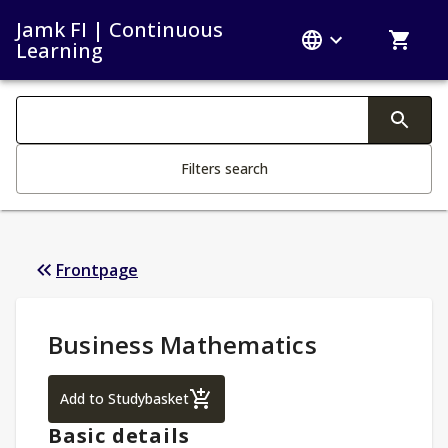
Jamk FI | Continuous
Learning
Search filters
Changing the text triggers search
Filters search
Frontpage
Study Details
:
Business Mathematics
Business Mathematics
Add to Studybasket
Basic details