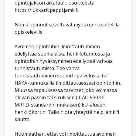
opintojakson aikataulu osoitteesta
https://lukkarit.peppi.jamk.fi.
Nämä opinnot soveltuvat myös opintosetelillä
opiskeleville.
Avoimen opintoihin ilmoittautuminen
edellyttää suomalaista henkilötunnusta ja
opintoihin hyväksyminen edellyttää vahvaa
tunnistautumista. Tee vahva
tunnistautuminen suomi.fi-palvelussa tai
HAKA-tunnuksilla ilmoittautuessasi opintoihin.
Muussa tapauksessa tarvitset joko voimassa
olevan passin tai sirullisen (ICAO 9303 E-
MRTD-standardin mukaisen) EU-alueen
henkilökortin. Tällöin ota yhteyttä help.jamk.fi
kautta.
Huomaathan, ettet voi ilmoittautua avoimen