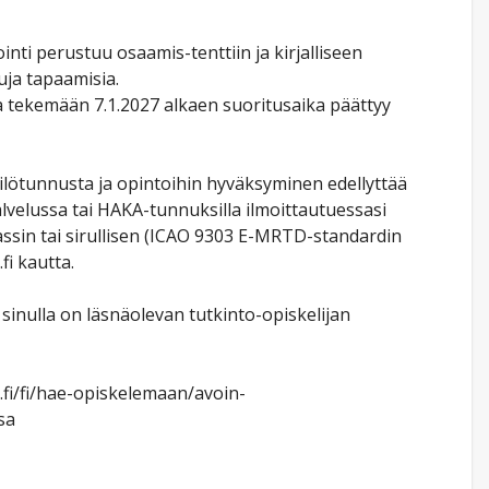
inti perustuu osaamis-tenttiin ja kirjalliseen
tuja tapaamisia.
 tekemään 7.1.2027 alkaen suoritusaika päättyy
ilötunnusta ja opintoihin hyväksyminen edellyttää
velussa tai HAKA-tunnuksilla ilmoittautuessasi
ssin tai sirullisen (ICAO 9303 E-MRTD-standardin
fi kautta.
sinulla on läsnäolevan tutkinto-opiskelijan
.fi/fi/hae-opiskelemaan/avoin-
sa