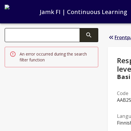
Jamk FI | Continuous Learning
Search filters
Frontp
Changing the text triggers search
An error occurred during the search
Stud
Res
filter function
leve
Basi
Code
AAB2
Lang
Finnis