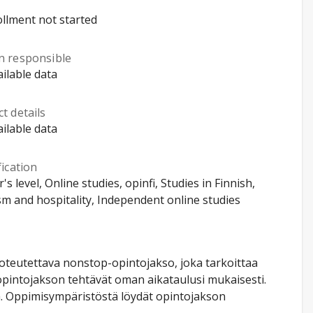
llment not started
n responsible
ilable data
t details
ilable data
fication
's level, Online studies, opinfi, Studies in Finnish,
m and hospitality, Independent online studies
toteutettava nonstop-opintojakso, joka tarkoittaa
 opintojakson tehtävät oman aikataulusi mukaisesti.
 Oppimisympäristöstä löydät opintojakson