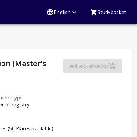
English
Studybasket
on (Master's
Responsible Commun
Add to Studybasket
lment type
er of registry
ces (50 Places available)