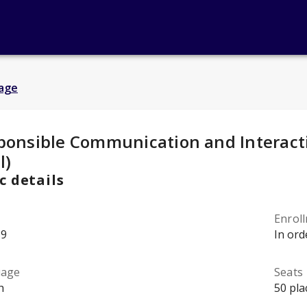
age
y Details
:
ponsible Communication and Interacti
l)
c details
Enrol
59
In ord
uage
Seats
h
50 pla