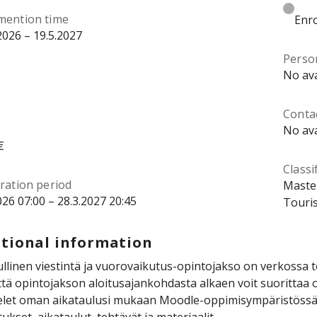
mention time
Enro
2026 – 19.5.2027
Perso
No ava
Contac
No ava
€
Classi
ration period
Master
026 07:00 – 28.3.2027 20:45
Touris
tional information
llinen viestintä ja vuorovaikutus-opintojakso on verkossa 
että opintojakson aloitusajankohdasta alkaen voit suorittaa
elet oman aikataulusi mukaan Moodle-oppimisympäristössä.