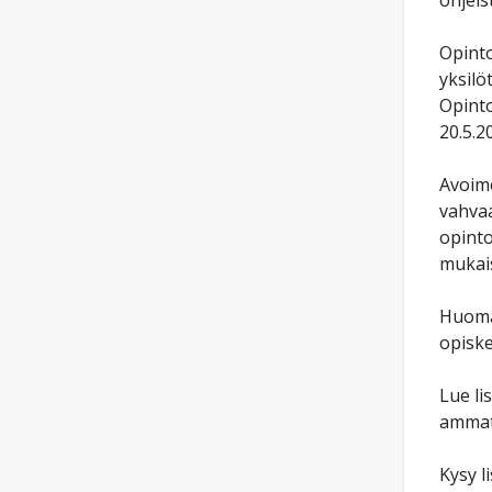
ohjeis
Opinto
yksilö
Opinto
20.5.2
Avoime
vahvaa
opinto
mukais
Huomaa
opiske
Lue li
ammat
Kysy l