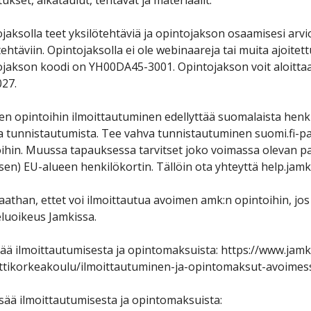
tukset, aikataulut, tehtävät ja materiaalit.
jaksolla teet yksilötehtäviä ja opintojakson osaamisesi arvio
tehtäviin. Opintojaksolla ei ole webinaareja tai muita ajoitet
jakson koodi on YH00DA45-3001. Opintojakson voit aloittaa
027.
n opintoihin ilmoittautuminen edellyttää suomalaista henk
 tunnistautumista. Tee vahva tunnistautuminen suomi.fi-pal
ihin. Muussa tapauksessa tarvitset joko voimassa olevan pa
en) EU-alueen henkilökortin. Tällöin ota yhteyttä help.jamk.
than, ettet voi ilmoittautua avoimen amk:n opintoihin, jos 
luoikeus Jamkissa.
sää ilmoittautumisesta ja opintomaksuista: https://www.jamk
tikorkeakoulu/ilmoittautuminen-ja-opintomaksut-avoimes
isää ilmoittautumisesta ja opintomaksuista: