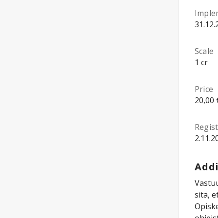
Imple
31.12.
Scale
1 cr
Price
20,00 
Regist
2.11.2
Addi
Vastuu
sitä, 
Opisk