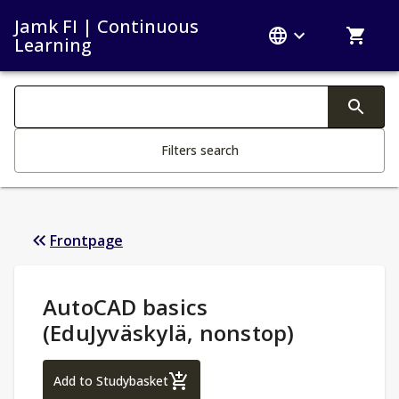
Jamk FI | Continuous
Learning
Search filters
Changing the text triggers search
Filters search
Frontpage
Study Details
:
AutoCAD basics
(EduJyväskylä, nonstop)
AutoCAD basics (EduJyväskylä, nonstop)
Add to Studybasket