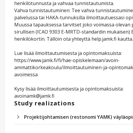
henkilötunnusta ja vahvaa tunnistautumista.
Vahva tunnistautuminen: Tee vahva tunnistautuminen
palvelussa tai HAKA-tunnuksilla ilmoittautuessasi opi
Muussa tapauksessa tarvitset joko voimassa olevan p
sirullisen (ICAO 9303 E-MRTD-standardin mukaisen) 
henkilökortin. Tällöin ota yhteyttä help.jamk.fi kautta.
Lue lisää ilmoittautumisesta ja opintomaksuista:
https://www.jamk.fi/fi/hae-opiskelemaan/avoin-
ammattikorkeakoulu/ilmoittautuminen-ja-opintomak
avoimessa
Kysy lisää ilmoittautumisesta ja opintomaksuista:
avoinamk@jamk.fi
Study realizations
Projektijohtamisen (restonomi YAMK) väyläopi