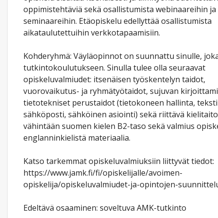
oppimistehtäviä sekä osallistumista webinaareihin ja
seminaareihin. Etäopiskelu edellyttää osallistumista
aikataulutettuihin verkkotapaamisiin.
Kohderyhmä: Väyläopinnot on suunnattu sinulle, joka
tutkintokoulutukseen. Sinulla tulee olla seuraavat
opiskeluvalmiudet: itsenäisen työskentelyn taidot,
vuorovaikutus- ja ryhmätyötaidot, sujuvan kirjoittami
tietotekniset perustaidot (tietokoneen hallinta, teksti
sähköposti, sähköinen asiointi) sekä riittävä kielitaito 
vähintään suomen kielen B2-taso sekä valmius opiske
englanninkielistä materiaalia.
Katso tarkemmat opiskeluvalmiuksiin liittyvät tiedot:
https://www.jamk.fi/fi/opiskelijalle/avoimen-
opiskelija/opiskeluvalmiudet-ja-opintojen-suunnittel
Edeltävä osaaminen: soveltuva AMK-tutkinto