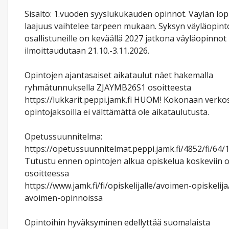
Sisältö: 1.vuoden syyslukukauden opinnot. Väylän lop
laajuus vaihtelee tarpeen mukaan. Syksyn väyläopint
osallistuneille on keväällä 2027 jatkona väyläopinnot
ilmoittaudutaan 21.10.-3.11.2026.
Opintojen ajantasaiset aikataulut näet hakemalla
ryhmätunnuksella ZJAYMB26S1 osoitteesta
https://lukkarit.peppi.jamk.fi HUOM! Kokonaan verkos
opintojaksoilla ei välttämättä ole aikataulutusta.
Opetussuunnitelma:
https://opetussuunnitelmat.peppi.jamk.fi/4852/fi/64
Tutustu ennen opintojen alkua opiskelua koskeviin o
osoitteessa
https://www.jamk.fi/fi/opiskelijalle/avoimen-opiskelij
avoimen-opinnoissa
Opintoihin hyväksyminen edellyttää suomalaista