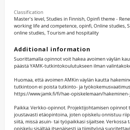
Classification
Master's level, Studies in Finnish, Opinfi theme - Ren
working life and competence, opinfi, Online studies, 
online studies, Tourism and hospitality
Additional information
Suorittamalla opinnot voit hakea avoimen väylän kaut
päästä YAMK-tutkintokoulutukseen ilman valintakoke
Huomaa, että avoimen AMKin väylän kautta hakemi
tutkintoon ei poista tutkinto- ja työkokemusvaatimus
https://www.jamk.fi/fi/hae-opiskelemaan/hakeminen-
Paikka: Verkko-opinnot. Projektijohtamisen opinnot 
joustavasti etäopintoina, joten opiskelu onnistuu ri
siitä, missä asuin- tai työpaikkasi sijaitsee. Verkossa
opiskelu sisältää itsenäisesti ja tiimityönä suoritettav