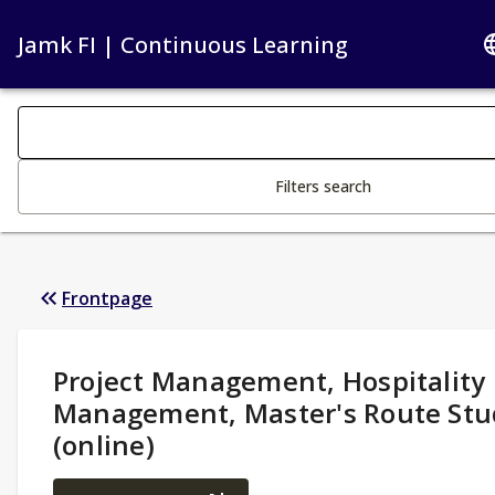
Jamk FI | Continuous Learning
Search filters
Changing the text triggers search
Filters search
Frontpage
Study Details
:
Project Management, Hospitality
Management, Master's Route Stu
(online)