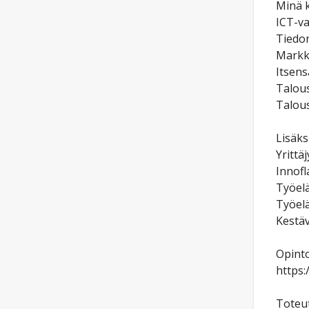
Minä k
ICT-va
Tiedon
Markki
Itsens
Talou
Talous
Lisäks
Yrittä
Innofl
Työelä
Työelä
Kestäv
Opinto
https:
Toteut