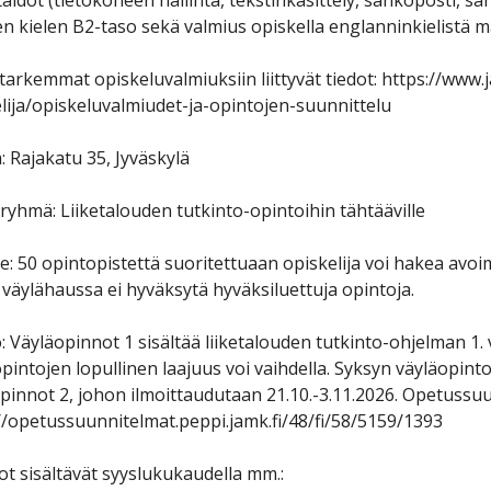
aidot (tietokoneen hallinta, tekstinkäsittely, sähköposti, sähk
 kielen B2-taso sekä valmius opiskella englanninkielistä ma
tarkemmat opiskeluvalmiuksiin liittyvät tiedot: https://www.j
lija/opiskeluvalmiudet-ja-opintojen-suunnittelu
: Rajakatu 35, Jyväskylä
yhmä: Liiketalouden tutkinto-opintoihin tähtääville
e: 50 opintopistettä suoritettuaan opiskelija voi hakea avoi
väylähaussa ei hyväksytä hyväksiluettuja opintoja.
ö: Väyläopinnot 1 sisältää liiketalouden tutkinto-ohjelman 
pintojen lopullinen laajuus voi vaihdella. Syksyn väyläopinto
pinnot 2, johon ilmoittaudutaan 21.10.-3.11.2026. Opetussu
//opetussuunnitelmat.peppi.jamk.fi/48/fi/58/5159/1393
t sisältävät syyslukukaudella mm.: