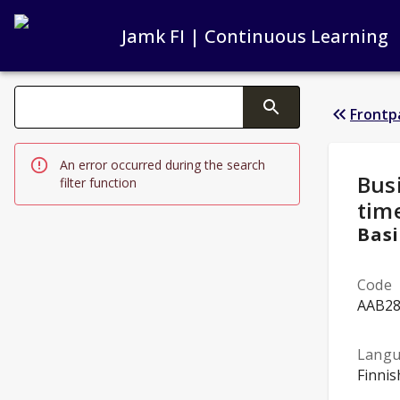
Jamk FI | Continuous Learning
Search filters
Frontp
Changing the text triggers search
An error occurred during the search
Stud
Bus
filter function
tim
Basi
Code
AAB2
Lang
Finnis