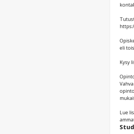
kontak
Tutust
https:
Opiske
eli to
Kysy l
Opinto
Vahva 
opinto
mukais
Lue li
ammat
Stud