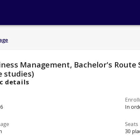
age
y Details
:
iness Management, Bachelor's Route St
e studies)
c details
Enrol
86
In ord
uage
Seats
h
30 pla