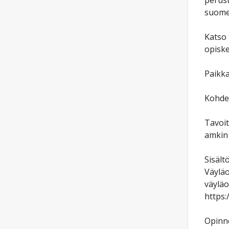
perust
suomen
Katso 
opiske
Paikka
Kohder
Tavoit
amkin 
Sisält
Väyläo
väyläo
https:
Opinno