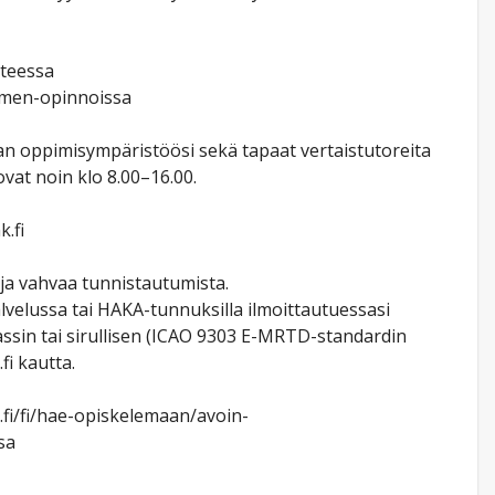
tteessa
oimen-opinnoissa
maan oppimisympäristöösi sekä tapaat vertaistutoreita
ovat noin klo 8.00–16.00.
.fi
ja vahvaa tunnistautumista.
velussa tai HAKA-tunnuksilla ilmoittautuessasi
ssin tai sirullisen (ICAO 9303 E-MRTD-standardin
fi kautta.
.fi/fi/hae-opiskelemaan/avoin-
sa