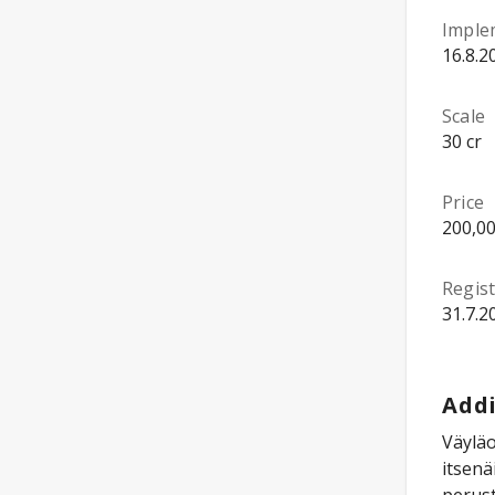
Imple
16.8.2
Scale
30 cr
Price
200,00
Regist
31.7.2
Addi
Väyläo
itsenä