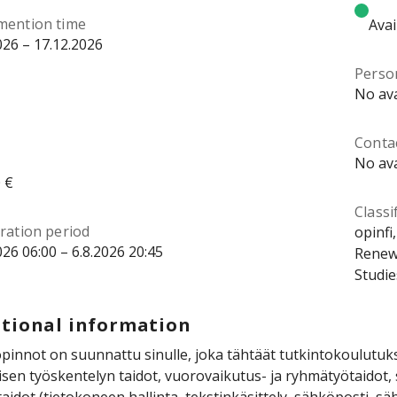
mention time
Avai
026 – 17.12.2026
Perso
No ava
Contac
No ava
 €
Classi
ration period
opinfi
026 06:00 – 6.8.2026 20:45
Renewa
Studie
tional information
pinnot on suunnattu sinulle, joka tähtäät tutkintokoulutuks
isen työskentelyn taidot, vuorovaikutus- ja ryhmätyötaidot, s