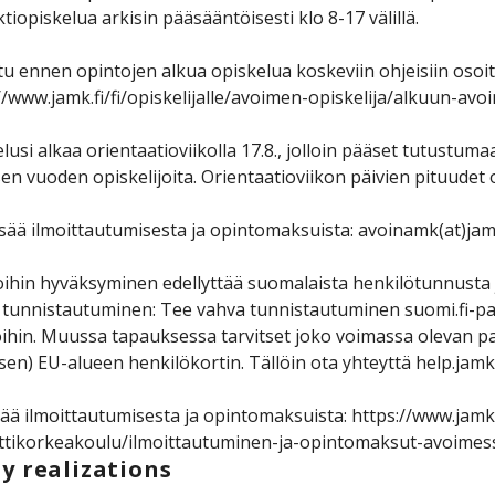
tiopiskelua arkisin pääsääntöisesti klo 8-17 välillä.
u ennen opintojen alkua opiskelua koskeviin ohjeisiin osoi
//www.jamk.fi/fi/opiskelijalle/avoimen-opiskelija/alkuun-av
lusi alkaa orientaatioviikolla 17.8., jolloin pääset tutustu
isen vuoden opiskelijoita. Orientaatioviikon päivien pituudet 
isää ilmoittautumisesta ja opintomaksuista: avoinamk(at)jamk
ihin hyväksyminen edellyttää suomalaista henkilötunnusta 
tunnistautuminen: Tee vahva tunnistautuminen suomi.fi-pal
ihin. Muussa tapauksessa tarvitset joko voimassa olevan pa
en) EU-alueen henkilökortin. Tällöin ota yhteyttä help.jamk.
sää ilmoittautumisesta ja opintomaksuista: https://www.jamk
tikorkeakoulu/ilmoittautuminen-ja-opintomaksut-avoimes
y realizations