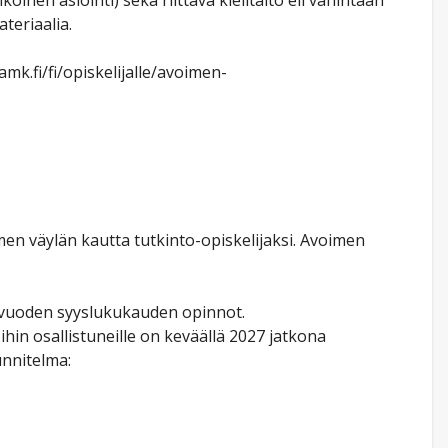
öinen asiointi) sekä riittävä kielitaito eli vähintään
teriaalia.
amk.fi/fi/opiskelijalle/avoimen-
men väylän kautta tutkinto-opiskelijaksi. Avoimen
1. vuoden syyslukukauden opinnot.
ihin osallistuneille on keväällä 2027 jatkona
unnitelma: