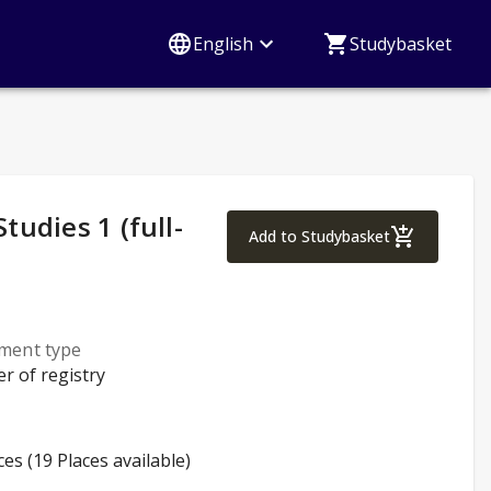
English
Studybasket
udies 1 (full-
Business Managemen
Add to Studybasket
lment type
er of registry
ces (19 Places available)