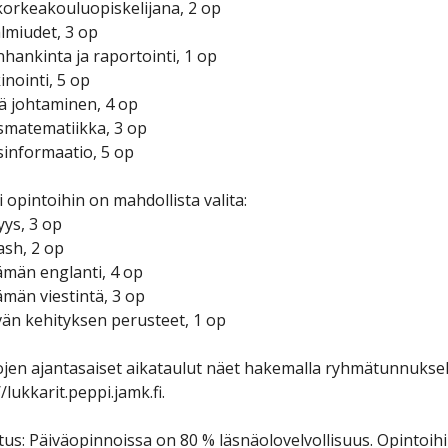
orkeakouluopiskelijana, 2 op
lmiudet, 3 op
hankinta ja raportointi, 1 op
nointi, 5 op
ä johtaminen, 4 op
smatematiikka, 3 op
informaatio, 5 op
i opintoihin on mahdollista valita:
jyys, 3 op
ash, 2 op
män englanti, 4 op
män viestintä, 3 op
än kehityksen perusteet, 1 op
jen ajantasaiset aikataulut näet hakemalla ryhmätunnukse
//lukkarit.peppi.jamk.fi.
us: Päiväopinnoissa on 80 % läsnäolovelvollisuus. Opintoihin