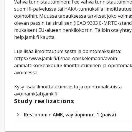
Vahva tunnistautuminen: Tee vahva tunnistautumin
suomi.fi-palvelussa tai HAKA-tunnuksilla ilmoittautue
opintoihin. Muussa tapauksessa tarvitset joko voima
olevan passin tai sirullisen (ICAO 9303 E-MRTD-stand
mukaisen) EU-alueen henkilökortin. Tällöin ota yhtey
help.jamk.fi kautta.
Lue lisää ilmoittautumisesta ja opintomaksuista:
https://www.jamk.fi/fi/hae-opiskelemaan/avoin-
ammattikorkeakoulu/ilmoittautuminen-ja-opintomak
avoimessa
Kysy lisää ilmoittautumisesta ja opintomaksuista:
avoinamk(at)jamk.fi
Study realizations
Restonomin AMK, väyläopinnot 1 (päivä)