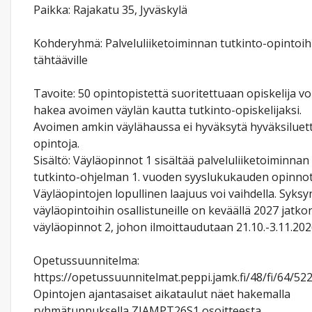
Paikka: Rajakatu 35, Jyväskylä
Kohderyhmä: Palveluliiketoiminnan tutkinto-opintoih
tähtääville
Tavoite: 50 opintopistettä suoritettuaan opiskelija vo
hakea avoimen väylän kautta tutkinto-opiskelijaksi.
Avoimen amkin väylähaussa ei hyväksytä hyväksiluet
opintoja.
Sisältö: Väyläopinnot 1 sisältää palveluliiketoiminnan
tutkinto-ohjelman 1. vuoden syyslukukauden opinnot
Väyläopintojen lopullinen laajuus voi vaihdella. Syksy
väyläopintoihin osallistuneille on keväällä 2027 jatko
väyläopinnot 2, johon ilmoittaudutaan 21.10.-3.11.202
Opetussuunnitelma:
https://opetussuunnitelmat.peppi.jamk.fi/48/fi/64/52
Opintojen ajantasaiset aikataulut näet hakemalla
ryhmätunnuksella ZJAMPT26S1 osoitteesta