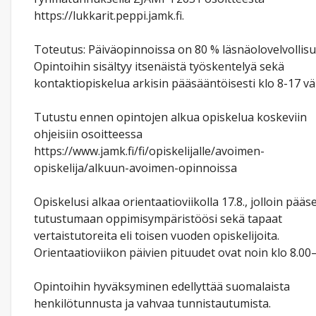
https://lukkarit.peppi.jamk.fi.
Toteutus: Päiväopinnoissa on 80 % läsnäolovelvollisu
Opintoihin sisältyy itsenäistä työskentelyä sekä
kontaktiopiskelua arkisin pääsääntöisesti klo 8-17 väli
Tutustu ennen opintojen alkua opiskelua koskeviin
ohjeisiin osoitteessa
https://www.jamk.fi/fi/opiskelijalle/avoimen-
opiskelija/alkuun-avoimen-opinnoissa
Opiskelusi alkaa orientaatioviikolla 17.8., jolloin pääs
tutustumaan oppimisympäristöösi sekä tapaat
vertaistutoreita eli toisen vuoden opiskelijoita.
Orientaatioviikon päivien pituudet ovat noin klo 8.00–
Opintoihin hyväksyminen edellyttää suomalaista
henkilötunnusta ja vahvaa tunnistautumista.