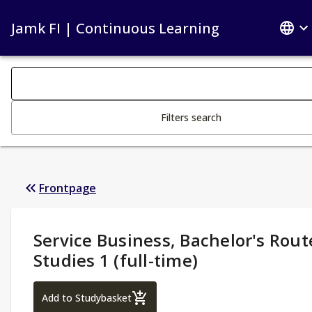
Jamk FI | Continuous Learning
Search filters
Changing the text triggers search
Filters search
Frontpage
Study Details
:
Service Business, Bachelor's Rout
Studies 1 (full-time)
Service Business, Bachelor's Route Studies
Add to Studybasket