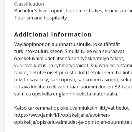
Classification
Bachelor's level, opinfi, Full-time studies, Studies in F
Tourism and hospitality
Additional information
Väyläopinnot on suunnattu sinulle, joka tähtäät
tutkintokoulutukseen. Sinulla tulee olla seuraavat
opiskeluvalmiudet: itsenäisen työskentelyn taidot,
vuorovaikutus- ja ryhmätyötaidot, sujuvan kirjoittam
taidot, tietotekniset perustaidot (tietokoneen hallinta
tekstinkäsittely, sähköposti, sähköinen asiointi) sekä
riittävä kielitaito eli vähintään suomen kielen B2-tas
valmius opiskella englanninkielistä materiaalia.
Katso tarkemmat opiskeluvalmiuksiin liittyvät tiedot:
https://www.jamk.fi/fi/opiskelijalle/avoimen-
opiskelija/opiskeluvalmiudet-ja-opintojen-suunnittel