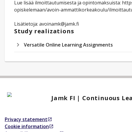
Lue lisää ilmoittautumisesta ja opintomaksuista: http
opiskelemaan/avoin-ammattikorkeakoulu/ilmoittau
Lisätietoja: avoinamk@jamk.fi
Study realizations
Versatile Online Learning Assignments
Jamk FI | Continuous Le
Privacy statement
Opens in a new tab
Cookie information
Opens in a new tab