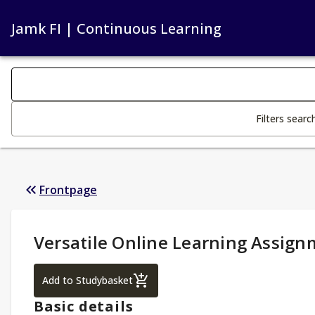
Jamk FI | Continuous Learning
Search filters
Changing the text triggers search
Filters searc
Frontpage
Study Details
:
Versatile Online Learning Assig
Versatile Online Learning Assignments
Add to Studybasket
Basic details