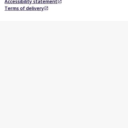
Accessibility statement
Opens in a new tab
Terms of delivery
Opens in a new tab