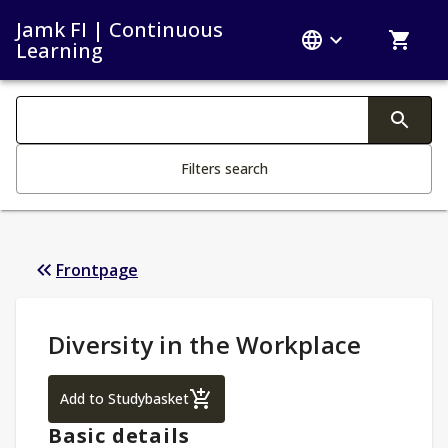
Jamk FI | Continuous
Learning
Search filters
Changing the text triggers search
Filters search
Frontpage
Study Details
:
Diversity in the Workplace
Diversity in the Workplace
Add to Studybasket
Basic details