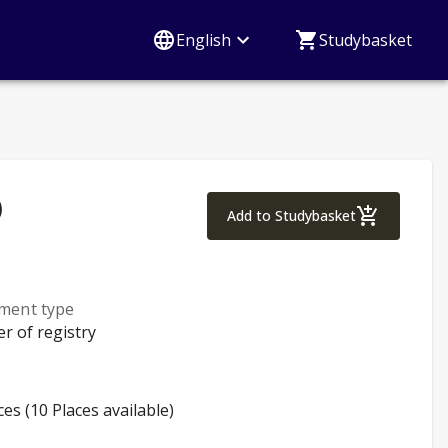
English
Studybasket
)
World of Logistics 
Add to Studybasket
lment type
er of registry
ces (10 Places available)