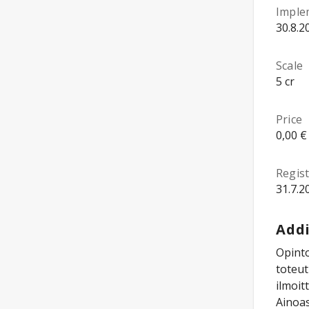
Imple
30.8.2
Scale
5 cr
Price
0,00 €
Regist
31.7.2
Addi
Opinto
toteut
ilmoit
Ainoas