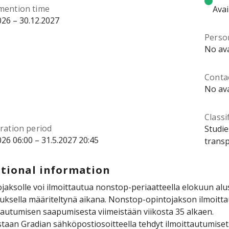
mention time
Avai
026 – 30.12.2027
Perso
No ava
Contac
No ava
Classi
ration period
Studie
026 06:00 – 31.5.2027 20:45
transp
tional information
jaksolle voi ilmoittautua nonstop-periaatteella elokuun al
uksella määriteltynä aikana. Nonstop-opintojakson ilmoittau
tautumisen saapumisesta viimeistään viikosta 35 alkaen.
taan Gradian sähköpostiosoitteella tehdyt ilmoittautumise