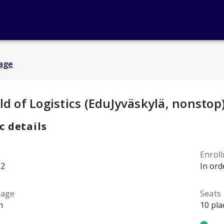
age
y Details
:
d of Logistics (EduJyväskylä, nonstop
c details
Enrol
02
In ord
uage
Seats
h
10 pla