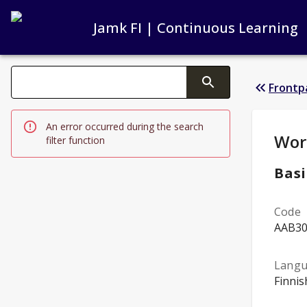
Jamk FI | Continuous Learning
Search filters
Frontp
Changing the text triggers search
An error occurred during the search
Stud
Worl
filter function
Basi
Code
AAB3
Lang
Finnis