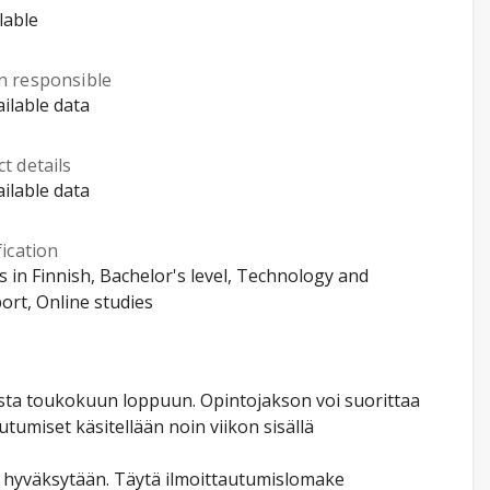
lable
n responsible
ilable data
t details
ilable data
fication
s in Finnish, Bachelor's level, Technology and
ort, Online studies
usta toukokuun loppuun. Opintojakson voi suorittaa
tumiset käsitellään noin viikon sisällä
t hyväksytään. Täytä ilmoittautumislomake