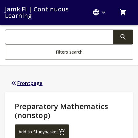
Jamk FI | Continuous
Learning
Search filters
Changing the text triggers search
Filters search
Frontpage
Study Details
:
Preparatory Mathematics
(nonstop)
Preparatory Mathematics (nonstop)
Add to Studybasket