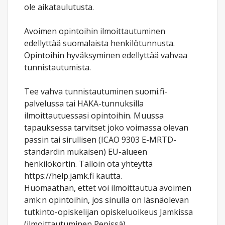
ole aikataulutusta.
Avoimen opintoihin ilmoittautuminen
edellyttää suomalaista henkilötunnusta.
Opintoihin hyväksyminen edellyttää vahvaa
tunnistautumista.
Tee vahva tunnistautuminen suomi.fi-
palvelussa tai HAKA-tunnuksilla
ilmoittautuessasi opintoihin. Muussa
tapauksessa tarvitset joko voimassa olevan
passin tai sirullisen (ICAO 9303 E-MRTD-
standardin mukaisen) EU-alueen
henkilökortin. Tällöin ota yhteyttä
https://help.jamk.fi kautta.
Huomaathan, ettet voi ilmoittautua avoimen
amk:n opintoihin, jos sinulla on läsnäolevan
tutkinto-opiskelijan opiskeluoikeus Jamkissa
(ilmoittautuminen Pepissä).