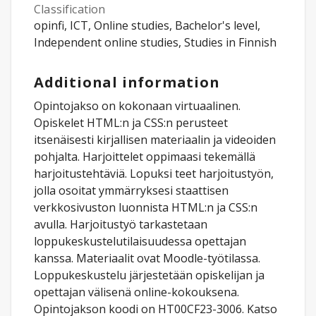
Classification
opinfi, ICT, Online studies, Bachelor's level,
Independent online studies, Studies in Finnish
Additional information
Opintojakso on kokonaan virtuaalinen.
Opiskelet HTML:n ja CSS:n perusteet
itsenäisesti kirjallisen materiaalin ja videoiden
pohjalta. Harjoittelet oppimaasi tekemällä
harjoitustehtäviä. Lopuksi teet harjoitustyön,
jolla osoitat ymmärryksesi staattisen
verkkosivuston luonnista HTML:n ja CSS:n
avulla. Harjoitustyö tarkastetaan
loppukeskustelutilaisuudessa opettajan
kanssa. Materiaalit ovat Moodle-työtilassa.
Loppukeskustelu järjestetään opiskelijan ja
opettajan välisenä online-kokouksena.
Opintojakson koodi on HT00CF23-3006. Katso