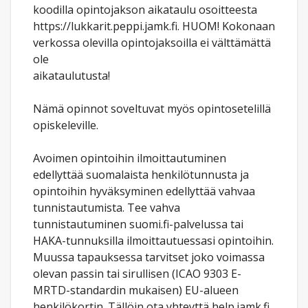
koodilla opintojakson aikataulu osoitteesta
https://lukkarit.peppi.jamk.fi. HUOM! Kokonaan
verkossa olevilla opintojaksoilla ei välttämättä
ole
aikataulutusta!
Nämä opinnot soveltuvat myös opintosetelillä
opiskeleville.
Avoimen opintoihin ilmoittautuminen
edellyttää suomalaista henkilötunnusta ja
opintoihin hyväksyminen edellyttää vahvaa
tunnistautumista. Tee vahva
tunnistautuminen suomi.fi-palvelussa tai
HAKA-tunnuksilla ilmoittautuessasi opintoihin.
Muussa tapauksessa tarvitset joko voimassa
olevan passin tai sirullisen (ICAO 9303 E-
MRTD-standardin mukaisen) EU-alueen
henkilökortin. Tällöin ota yhteyttä help.jamk.fi