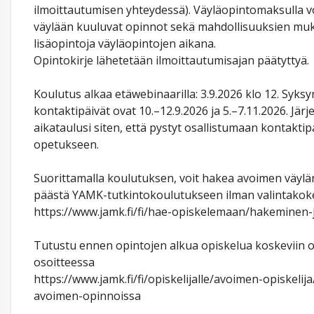
ilmoittautumisen yhteydessä). Väyläopintomaksulla vo
väylään kuuluvat opinnot sekä mahdollisuuksien mu
lisäopintoja väyläopintojen aikana.
Opintokirje lähetetään ilmoittautumisajan päätyttyä.
Koulutus alkaa etäwebinaarilla: 3.9.2026 klo 12. Syks
kontaktipäivät ovat 10.–12.9.2026 ja 5.–7.11.2026. Jär
aikataulusi siten, että pystyt osallistumaan kontaktip
opetukseen.
Suorittamalla koulutuksen, voit hakea avoimen väylän
päästä YAMK-tutkintokoulutukseen ilman valintakoke
https://www.jamk.fi/fi/hae-opiskelemaan/hakeminen-
Tutustu ennen opintojen alkua opiskelua koskeviin o
osoitteessa
https://www.jamk.fi/fi/opiskelijalle/avoimen-opiskelij
avoimen-opinnoissa