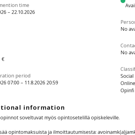
mention time
Avai
026 – 22.10.2026
Perso
No ava
Contac
No ava
 €
Classi
ration period
Social
026 07:00 – 11.8.2026 20:59
Online
Opinfi
tional information
pinnot soveltuvat myös opintosetelillä opiskeleville.
isää opintomaksuista ja ilmoittautumisesta: avoinamk(a)jamk