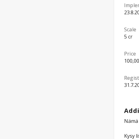
Imple
23.8.2
Scale
5 cr
Price
100,00
Regist
31.7.2
Addi
Nämä o
Kysy l