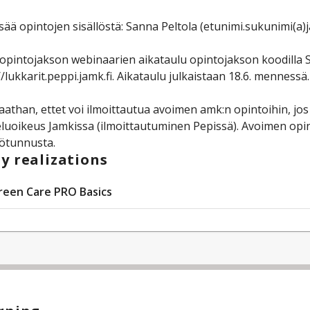
isää opintojen sisällöstä: Sanna Peltola (etunimi.sukunimi(a)j
opintojakson webinaarien aikataulu opintojakson koodilla
//lukkarit.peppi.jamk.fi. Aikataulu julkaistaan 18.6. mennessä.
than, ettet voi ilmoittautua avoimen amk:n opintoihin, jos 
luoikeus Jamkissa (ilmoittautuminen Pepissä). Avoimen opin
ötunnusta.
y realizations
reen Care PRO Basics