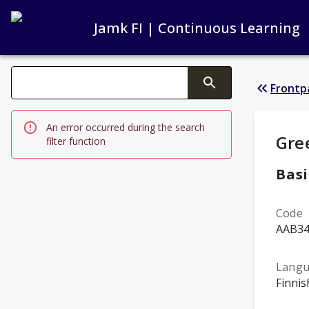
Jamk FI | Continuous Learning
Search filters
Frontp
Changing the text triggers search
An error occurred during the search
Stud
Gre
filter function
Basi
Code
AAB3
Lang
Finnis