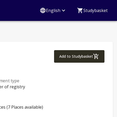
English
Studybasket
Green Care PRO Ba
Add to Studybasket
lment type
er of registry
ces (7 Places available)