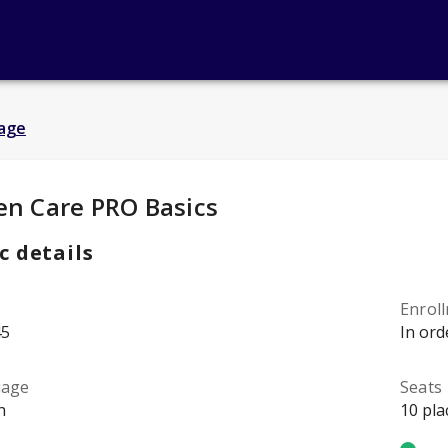
age
y Details
:
en Care PRO Basics
c details
Enrol
45
In ord
uage
Seats
h
10 pla