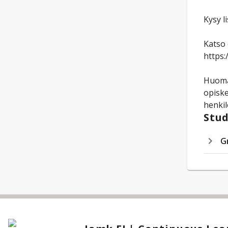
Kysy l
Katso 
https:
Huomaa
opiske
henkil
Stud
G