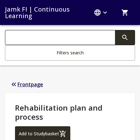
Jamk FI | Continuous
Learning
Search filters
Changing the text triggers search
Filters search
Frontpage
Study Details
:
Rehabilitation plan and
process
Rehabilitation plan and process
Add to Studybasket