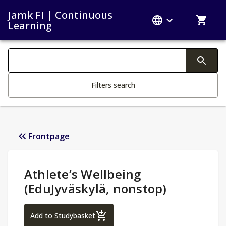
Jamk FI | Continuous
Learning
Search filters
Changing the text triggers search
Filters search
Frontpage
Study Details
:
Athlete’s Wellbeing
(EduJyväskylä, nonstop)
Athlete’s Wellbeing (EduJyväskylä, nonsto
Add to Studybasket