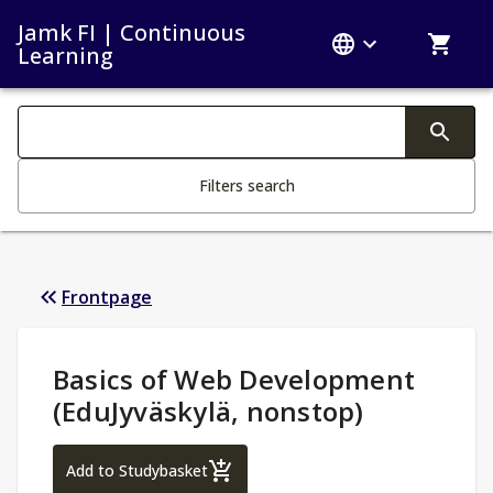
Jamk FI | Continuous
Learning
Search filters
Changing the text triggers search
Filters search
Frontpage
Study Details
:
Basics of Web Development
(EduJyväskylä, nonstop)
Basics of Web Development (EduJyväskylä
Add to Studybasket