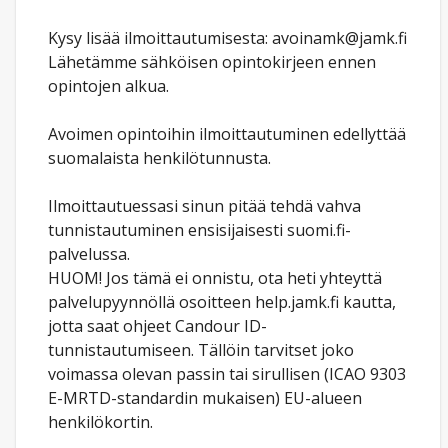
Kysy lisää ilmoittautumisesta: avoinamk@jamk.fi
Lähetämme sähköisen opintokirjeen ennen
opintojen alkua.
Avoimen opintoihin ilmoittautuminen edellyttää
suomalaista henkilötunnusta.
Ilmoittautuessasi sinun pitää tehdä vahva
tunnistautuminen ensisijaisesti suomi.fi-
palvelussa.
HUOM! Jos tämä ei onnistu, ota heti yhteyttä
palvelupyynnöllä osoitteen help.jamk.fi kautta,
jotta saat ohjeet Candour ID-
tunnistautumiseen. Tällöin tarvitset joko
voimassa olevan passin tai sirullisen (ICAO 9303
E-MRTD-standardin mukaisen) EU-alueen
henkilökortin.