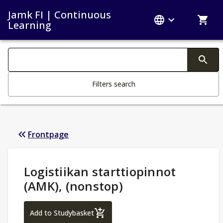
Jamk FI | Continuous
Learning
Search filters
Changing the text triggers search
Filters search
Frontpage
Study Details
:
Logistiikan starttiopinnot
(AMK), (nonstop)
Logistiikan starttiopinnot (AMK), (nonsto
Add to Studybasket