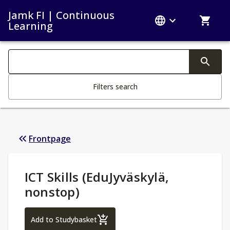
Jamk FI | Continuous
Learning
Search filters
Changing the text triggers search
Filters search
Frontpage
Study Details
:
ICT Skills (EduJyväskylä,
nonstop)
ICT Skills (EduJyväskylä, nonstop)
Add to Studybasket