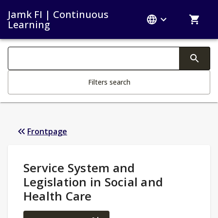
Jamk FI | Continuous
Learning
Search filters
Changing the text triggers search
Filters search
Frontpage
Study Details
:
Service System and
Legislation in Social and
Health Care