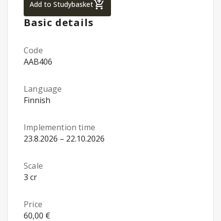
Service System and Legislation in Social 
Add to Studybasket
Basic details
Code
AAB406
Language
Finnish
Implemention time
23.8.2026 – 22.10.2026
Scale
3 cr
Price
60,00 €