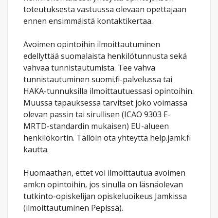
toteutuksesta vastuussa olevaan opettajaan
ennen ensimmäistä kontaktikertaa.
Avoimen opintoihin ilmoittautuminen
edellyttää suomalaista henkilötunnusta sekä
vahvaa tunnistautumista. Tee vahva
tunnistautuminen suomi.fi-palvelussa tai
HAKA-tunnuksilla ilmoittautuessasi opintoihin.
Muussa tapauksessa tarvitset joko voimassa
olevan passin tai sirullisen (ICAO 9303 E-
MRTD-standardin mukaisen) EU-alueen
henkilökortin. Tällöin ota yhteyttä help.jamk.fi
kautta.
Huomaathan, ettet voi ilmoittautua avoimen
amk:n opintoihin, jos sinulla on läsnäolevan
tutkinto-opiskelijan opiskeluoikeus Jamkissa
(ilmoittautuminen Pepissä).