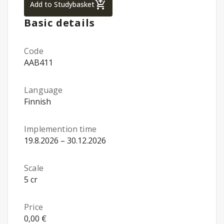
Theoretical Bases of Multidisciplinary Reh
Add to Studybasket
Basic details
Code
AAB411
Language
Finnish
Implemention time
19.8.2026 – 30.12.2026
Scale
5 cr
Price
0,00 €