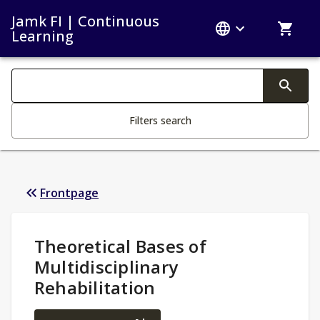
Jamk FI | Continuous
Learning
Search filters
Changing the text triggers search
Filters search
Frontpage
Study Details
:
Theoretical Bases of
Multidisciplinary
Rehabilitation