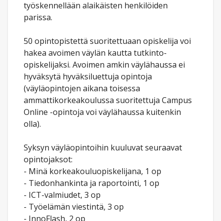
työskennellään alaikäisten henkilöiden
parissa.
50 opintopistettä suoritettuaan opiskelija voi
hakea avoimen väylän kautta tutkinto-
opiskelijaksi. Avoimen amkin väylähaussa ei
hyväksytä hyväksiluettuja opintoja
(väyläopintojen aikana toisessa
ammattikorkeakoulussa suoritettuja Campus
Online -opintoja voi väylähaussa kuitenkin
olla).
Syksyn väyläopintoihin kuuluvat seuraavat
opintojaksot:
- Minä korkeakouluopiskelijana, 1 op
- Tiedonhankinta ja raportointi, 1 op
- ICT-valmiudet, 3 op
- Työelämän viestintä, 3 op
- InnoFlash, 2 op