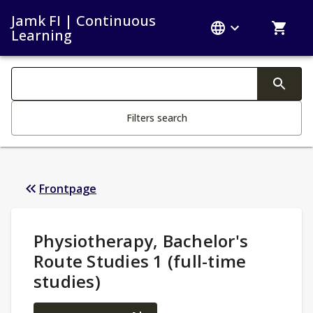
Jamk FI | Continuous
Learning
Search filters
Changing the text triggers search
Filters search
Frontpage
Study Details
:
Physiotherapy, Bachelor's
Route Studies 1 (full-time
studies)