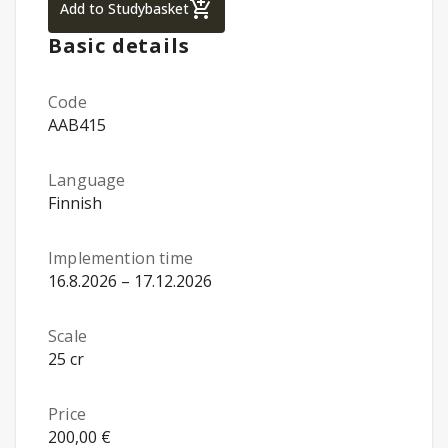
Physiotherapy, Bachelor's Route Studies 1 
Add to Studybasket
Basic details
Code
AAB415
Language
Finnish
Implemention time
16.8.2026 – 17.12.2026
Scale
25 cr
Price
200,00 €