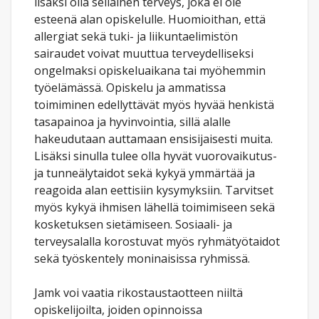
lisäksi olla sellainen terveys, joka ei ole
esteenä alan opiskelulle. Huomioithan, että
allergiat sekä tuki- ja liikuntaelimistön
sairaudet voivat muuttua terveydelliseksi
ongelmaksi opiskeluaikana tai myöhemmin
työelämässä. Opiskelu ja ammatissa
toimiminen edellyttävät myös hyvää henkistä
tasapainoa ja hyvinvointia, sillä alalle
hakeudutaan auttamaan ensisijaisesti muita.
Lisäksi sinulla tulee olla hyvät vuorovaikutus-
ja tunneälytaidot sekä kykyä ymmärtää ja
reagoida alan eettisiin kysymyksiin. Tarvitset
myös kykyä ihmisen lähellä toimimiseen sekä
kosketuksen sietämiseen. Sosiaali- ja
terveysalalla korostuvat myös ryhmätyötaidot
sekä työskentely moninaisissa ryhmissä.
Jamk voi vaatia rikostaustaotteen niiltä
opiskelijoilta, joiden opinnoissa