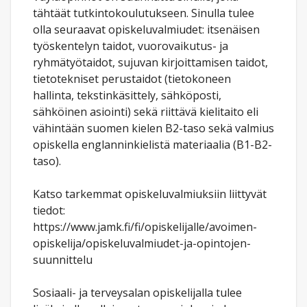
tähtäät tutkintokoulutukseen. Sinulla tulee
olla seuraavat opiskeluvalmiudet: itsenäisen
työskentelyn taidot, vuorovaikutus- ja
ryhmätyötaidot, sujuvan kirjoittamisen taidot,
tietotekniset perustaidot (tietokoneen
hallinta, tekstinkäsittely, sähköposti,
sähköinen asiointi) sekä riittävä kielitaito eli
vähintään suomen kielen B2-taso sekä valmius
opiskella englanninkielistä materiaalia (B1-B2-
taso).
Katso tarkemmat opiskeluvalmiuksiin liittyvät
tiedot:
https://www.jamk.fi/fi/opiskelijalle/avoimen-
opiskelija/opiskeluvalmiudet-ja-opintojen-
suunnittelu
Sosiaali- ja terveysalan opiskelijalla tulee