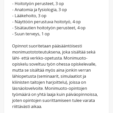
- Hoitotyön perusteet, 3 op
- Anatomia ja fysiologia, 3 op
- Lääkehoito, 3 op
- Näyttöön perustuva hoitotyö, 4 op
- Sisätautien hoitotyön perusteet, 4 op
- Suun terveys, 1 op
Opinnot suoritetaan pääsääntöisesti
monimuotototeutuksena, joka sisältää sekä
lähi- että verkko-opetusta. Monimuoto-
opiskelu soveltuu työn ohessa opiskelevalle,
mutta se sisältää myös aina jonkin verran
lähiopetusta (seminaarit, simulaatiot ja
kliinisten taitojen harjoittelu), joissa on
läsnäolovelvoite. Monimuoto-opintojen
työmäärä on yhtä laaja kuin päiväopinnoissa,
joten opintojen suorittamiseen tulee varata
riittävästi aikaa.