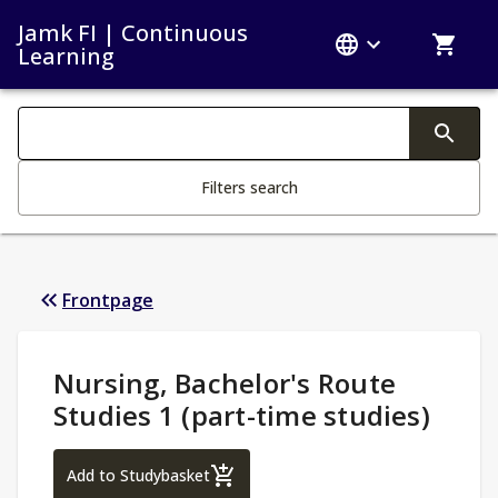
Jamk FI | Continuous
Learning
Search filters
Changing the text triggers search
Filters search
Frontpage
Study Details
:
Nursing, Bachelor's Route
Studies 1 (part-time studies)
Nursing, Bachelor's Route Studies 1 (part
Add to Studybasket