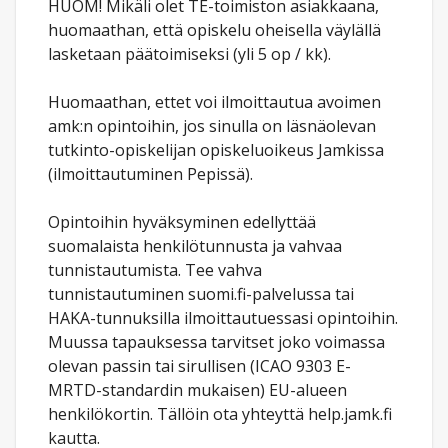
HUOM! Mikäli olet TE-toimiston asiakkaana,
huomaathan, että opiskelu oheisella väylällä
lasketaan päätoimiseksi (yli 5 op / kk).
Huomaathan, ettet voi ilmoittautua avoimen
amk:n opintoihin, jos sinulla on läsnäolevan
tutkinto-opiskelijan opiskeluoikeus Jamkissa
(ilmoittautuminen Pepissä).
Opintoihin hyväksyminen edellyttää
suomalaista henkilötunnusta ja vahvaa
tunnistautumista. Tee vahva
tunnistautuminen suomi.fi-palvelussa tai
HAKA-tunnuksilla ilmoittautuessasi opintoihin.
Muussa tapauksessa tarvitset joko voimassa
olevan passin tai sirullisen (ICAO 9303 E-
MRTD-standardin mukaisen) EU-alueen
henkilökortin. Tällöin ota yhteyttä help.jamk.fi
kautta.