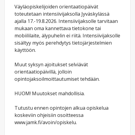
Väyläopiskelijoiden orientaatiopäivät
toteutetaan intensiivijaksolla Jyväskylässä
ajalla 17.-19.8.2026. Intensiivijaksolle tarvitaan
mukaan oma kannettava tietokone tai
mobiililaite, älypuhelin ei riitä. Intensiivijaksolle
sisältyy myös perehdytys tietojärjestelmien
käyttöön.
Muut syksyn ajoitukset selviävät
orientaatiopäivillä, jolloin
opintojaksoilmoittautumiset tehdään.
HUOM! Muutokset mahdollisia.
Tutustu ennen opintojen alkua opiskelua
koskeviin ohjeisiin osoitteessa
www.jamk.fi/avoin/opiskelu.