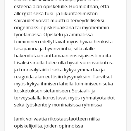
esteenä alan opiskelulle. Huomioithan, että
allergiat sekä tuki- ja liikuntaelimistön
sairaudet voivat muuttua terveydelliseksi
ongelmaksi opiskeluaikana tai myöhemmin
työelämässä. Opiskelu ja ammatissa
toimiminen edellyttävät myös hyvää henkistä
tasapainoa ja hyvinvointia, sillä alalle
hakeudutaan auttamaan ensisijaisesti muita.
Lisäksi sinulla tulee olla hyvät vuorovaikutus-
ja tunneälytaidot sekä kykyä ymmärtää ja
reagoida alan eettisiin kysymyksiin. Tarvitset
myös kykyä ihmisen lähellä toimimiseen sekä
kosketuksen sietämiseen. Sosiaali- ja
terveysalalla korostuvat myös ryhmätyötaidot
sekä työskentely moninaisissa ryhmissä.
Jamk voi vaatia rikostaustaotteen niiltä
opiskelijoilta, joiden opinnoissa