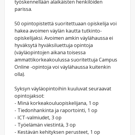
työskennellään alaikäisten henkilöiden
parissa.
50 opintopistettä suoritettuaan opiskelija voi
hakea avoimen väylän kautta tutkinto-
opiskelijaksi. Avoimen amkin väylähaussa ei
hyväksytä hyväksiluettuja opintoja
(väyläopintojen aikana toisessa
ammattikorkeakoulussa suoritettuja Campus
Online -opintoja voi väylähaussa kuitenkin
olla).
Syksyn väyläopintoihin kuuluvat seuraavat
opintojaksot:
- Minä korkeakouluopiskelijana, 1 op
- Tiedonhankinta ja raportointi, 1 op
- ICT-valmiudet, 3 op
- Työelämän viestintä, 3 op
- Kestävän kehityksen perusteet, 1 op