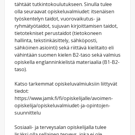
tähtäät tutkintokoulutukseen. Sinulla tulee
olla seuraavat opiskeluvalmiudet: itsenäisen
työskentelyn taidot, vuorovaikutus- ja
ryhmätyötaidot, sujuvan kirjoittamisen taidot,
tietotekniset perustaidot (tietokoneen
hallinta, tekstinkäsittely, sähköposti,
sähköinen asiointi) sekä riittävä kielitaito eli
vähintään suomen kielen B2-taso sekä valmius
opiskella englanninkielistä materiaalia (B1-B2-
taso).
Katso tarkemmat opiskeluvalmiuksiin liittyvät
tiedot:
https://www.jamk.fi/fi/opiskelijalle/avoimen-
opiskelija/opiskeluvalmiudet-ja-opintojen-
suunnittelu
Sosiaali- ja terveysalan opiskelijalla tulee
lisäksi olla sellainen terveys, joka ei ole