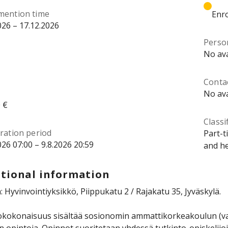
mention time
Enro
026 – 17.12.2026
Perso
No ava
Contac
No ava
 €
Classi
ration period
Part-t
026 07:00 – 9.8.2026 20:59
and he
tional information
: Hyvinvointiyksikkö, Piippukatu 2 / Rajakatu 35, Jyväskylä.
okokonaisuus sisältää sosionomin ammattikorkeakoulun (va