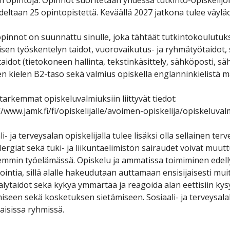
 opintoja. Opinnot suoritetaan yhdessä tutkinto-opiskelij
deltaan 25 opintopistettä. Keväällä 2027 jatkona tulee väylä
pinnot on suunnattu sinulle, joka tähtäät tutkintokoulutuks
isen työskentelyn taidot, vuorovaikutus- ja ryhmätyötaidot, s
aidot (tietokoneen hallinta, tekstinkäsittely, sähköposti, sähk
 kielen B2-taso sekä valmius opiskella englanninkielistä ma
tarkemmat opiskeluvalmiuksiin liittyvät tiedot:
//www.jamk.fi/fi/opiskelijalle/avoimen-opiskelija/opiskeluva
li- ja terveysalan opiskelijalla tulee lisäksi olla sellainen te
llergiat sekä tuki- ja liikuntaelimistön sairaudet voivat muu
min työelämässä. Opiskelu ja ammatissa toimiminen edelly
ointia, sillä alalle hakeudutaan auttamaan ensisijaisesti muit
lytaidot sekä kykyä ymmärtää ja reagoida alan eettisiin kys
iseen sekä kosketuksen sietämiseen. Sosiaali- ja terveysal
isissa ryhmissä.