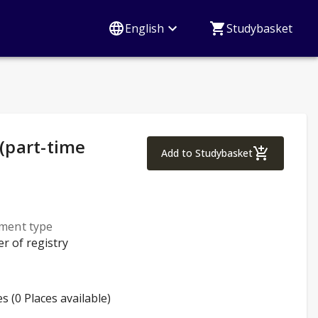
English
Studybasket
 (part-time
Social Worker, Bach
Add to Studybasket
lment type
er of registry
es (0 Places available)