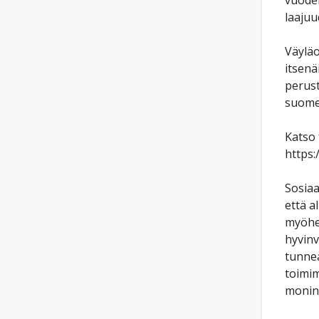
vuoden
laajuu
Väyläo
itsenä
perust
suomen
Katso 
https:
Sosiaa
että a
myöhem
hyvinv
tunneä
toimim
monina