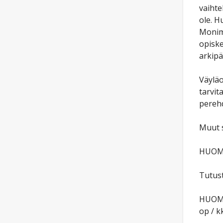
vaihte
ole. H
Monimu
opiske
arkipäi
Väyläo
tarvit
perehd
Muut s
HUOM!
Tutust
HUOM! 
op / kk