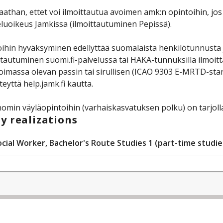
than, ettet voi ilmoittautua avoimen amk:n opintoihin, jos 
luoikeus Jamkissa (ilmoittautuminen Pepissä).
ihin hyväksyminen edellyttää suomalaista henkilötunnusta 
tautuminen suomi.fi-palvelussa tai HAKA-tunnuksilla ilmoit
oimassa olevan passin tai sirullisen (ICAO 9303 E-MRTD-sta
teyttä help.jamk.fi kautta.
omin väyläopintoihin (varhaiskasvatuksen polku) on tarjolla
y realizations
ocial Worker, Bachelor's Route Studies 1 (part-time studie