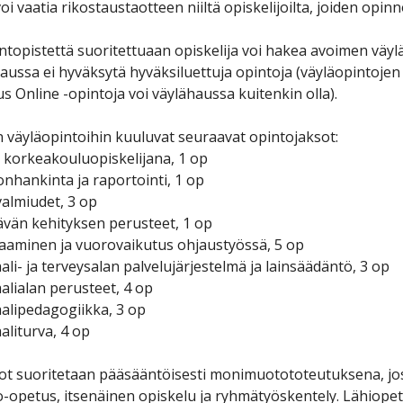
oi vaatia rikostaustaotteen niiltä opiskelijoilta, joiden opi
ntopistettä suoritettuaan opiskelija voi hakea avoimen väyl
aussa ei hyväksytä hyväksiluettuja opintoja (väyläopintoje
 Online -opintoja voi väylähaussa kuitenkin olla).
 väyläopintoihin kuuluvat seuraavat opintojaksot:
 korkeakouluopiskelijana, 1 op
onhankinta ja raportointi, 1 op
valmiudet, 3 op
ävän kehityksen perusteet, 1 op
aaminen ja vuorovaikutus ohjaustyössä, 5 op
aali- ja terveysalan palvelujärjestelmä ja lainsäädäntö, 3 op
aalialan perusteet, 4 op
aalipedagogiikka, 3 op
aaliturva, 4 op
t suoritetaan pääsääntöisesti monimuotototeutuksena, joss
-opetus, itsenäinen opiskelu ja ryhmätyöskentely. Lähiop