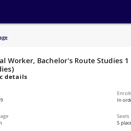
age
y Details
:
al Worker, Bachelor's Route Studies 1
ies)
c details
Enrol
19
In ord
uage
Seats
h
5 plac