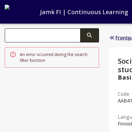
Jamk FI | Continuous Learning
Search filters
Frontp
Changing the text triggers search
An error occurred during the search
Stud
Soci
filter function
stud
Basi
Code
AAB4
Lang
Finnis