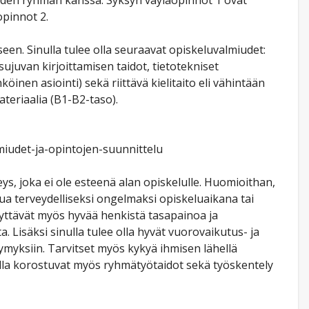
oiden ryhmän kanssa. Syksyn väyläopinnot 1 ovat
opinnot 2.
een. Sinulla tulee olla seuraavat opiskeluvalmiudet:
ujuvan kirjoittamisen taidot, tietotekniset
öinen asiointi) sekä riittävä kielitaito eli vähintään
teriaalia (B1-B2-taso).
lmiudet-ja-opintojen-suunnittelu
rveys, joka ei ole esteenä alan opiskelulle. Huomioithan,
ttua terveydelliseksi ongelmaksi opiskeluaikana tai
ttävät myös hyvää henkistä tasapainoa ja
a. Lisäksi sinulla tulee olla hyvät vuorovaikutus- ja
ymyksiin. Tarvitset myös kykyä ihmisen lähellä
alla korostuvat myös ryhmätyötaidot sekä työskentely