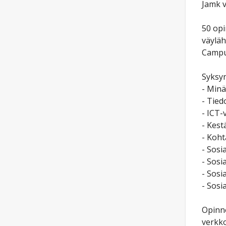
Jamk v
50 opi
väyläh
Campus
Syksyn
- Minä
- Tied
- ICT-
- Kest
- Koht
- Sosi
- Sosi
- Sosi
- Sosi
Opinno
verkko