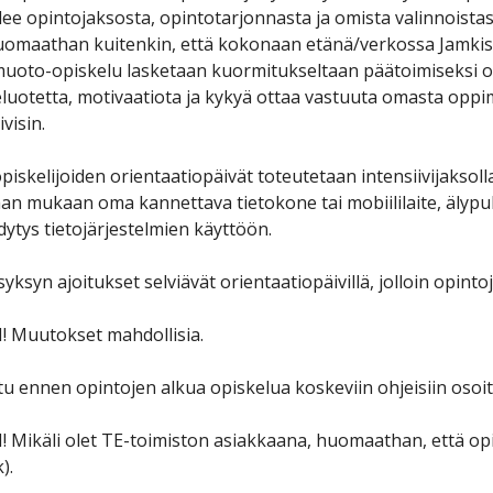
lee opintojaksosta, opintotarjonnasta ja omista valinnoistasi
uomaathan kuitenkin, että kokonaan etänä/verkossa Jamkissa
oto-opiskelu lasketaan kuormitukseltaan päätoimiseksi opisk
luotetta, motivaatiota ja kykyä ottaa vastuuta omasta oppi
visin.
piskelijoiden orientaatiopäivät toteutetaan intensiivijaksolla 
aan mukaan oma kannettava tietokone tai mobiililaite, älypuhel
ytys tietojärjestelmien käyttöön.
yksyn ajoitukset selviävät orientaatiopäivillä, jolloin opint
 Muutokset mahdollisia.
u ennen opintojen alkua opiskelua koskeviin ohjeisiin osoi
Mikäli olet TE-toimiston asiakkaana, huomaathan, että opisk
).