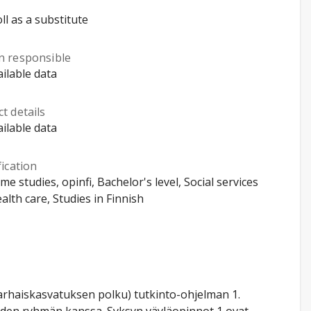
ll as a substitute
n responsible
ilable data
t details
ilable data
fication
ime studies, opinfi, Bachelor's level, Social services
alth care, Studies in Finnish
rhaiskasvatuksen polku) tutkinto-ohjelman 1.