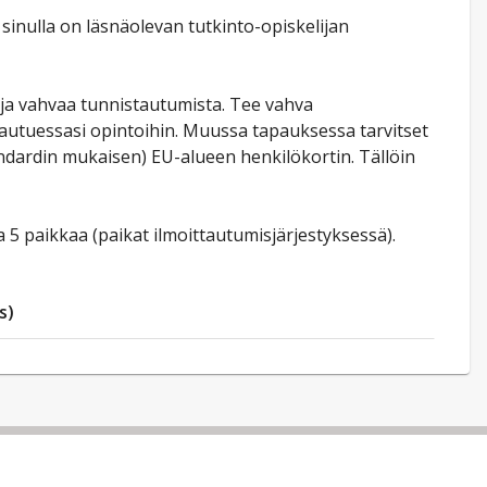
sinulla on läsnäolevan tutkinto-opiskelijan
ja vahvaa tunnistautumista. Tee vahva
tautuessasi opintoihin. Muussa tapauksessa tarvitset
ndardin mukaisen) EU-alueen henkilökortin. Tällöin
 5 paikkaa (paikat ilmoittautumisjärjestyksessä).
s)