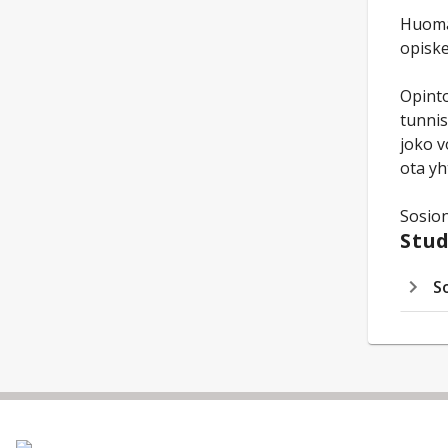
Huomaa
opiske
Opinto
tunnis
joko v
ota yh
Sosion
Stud
S