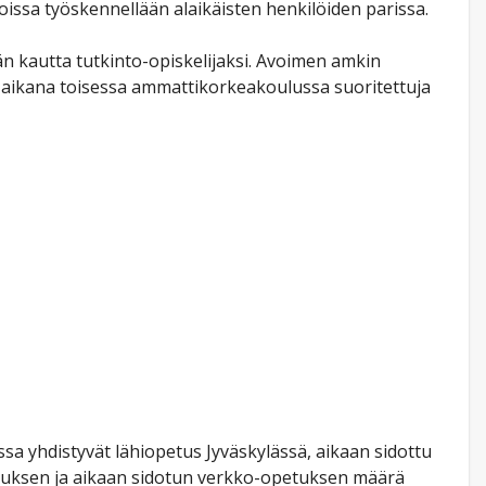
nnoissa työskennellään alaikäisten henkilöiden parissa.
än kautta tutkinto-opiskelijaksi. Avoimen amkin
n aikana toisessa ammattikorkeakoulussa suoritettuja
a yhdistyvät lähiopetus Jyväskylässä, aikaan sidottu
etuksen ja aikaan sidotun verkko-opetuksen määrä