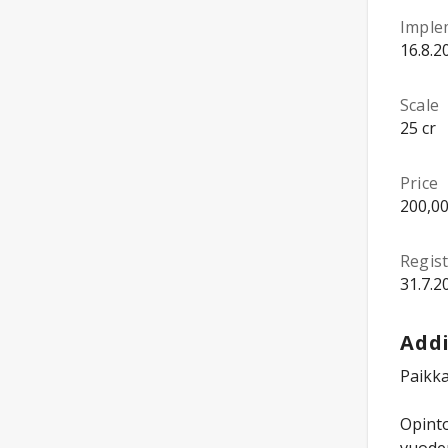
Imple
16.8.2
Scale
25 cr
Price
200,00
Regist
31.7.2
Addi
Paikka
Opint