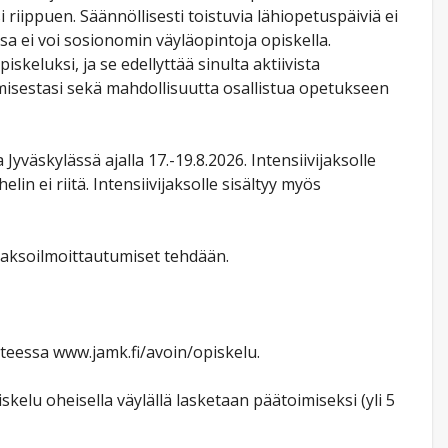
 riippuen. Säännöllisesti toistuvia lähiopetuspäiviä ei
 ei voi sosionomin väyläopintoja opiskella.
eluksi, ja se edellyttää sinulta aktiivista
misestasi sekä mahdollisuutta osallistua opetukseen
Jyväskylässä ajalla 17.-19.8.2026. Intensiivijaksolle
in ei riitä. Intensiivijaksolle sisältyy myös
ojaksoilmoittautumiset tehdään.
tteessa www.jamk.fi/avoin/opiskelu.
elu oheisella väylällä lasketaan päätoimiseksi (yli 5