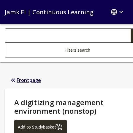
Jamk FI | Continuous Learning
Search filters
Changing the text triggers search
Filters search
Frontpage
Study Details
:
A digitizing management
environment (nonstop)
A digitizing management environment (n
Add to Studybasket