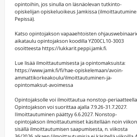
opintoihin, jos sinulla on läsnäolevan tutkinto-
opiskelijan opiskeluoikeus Jamkissa (ilmoittautumin
Pepissä).
Katso opintojakson vapaaehtoisten ohjauswebinaari
aikataulu opintojakson koodilla YZ00CL10-3003
osoitteesta https://lukkarit.peppi.jamk.fi.
Lue lisää ilmoittautumisesta ja opintomaksuista:
https://www.jamk.fi/fi/hae-opiskelemaan/avoin-
ammattikorkeakoulu/ilmoittautuminen-ja-
opintomaksut-avoimessa
Opintojaksolle voi ilmoittautua nonstop-periaatteella
Opintojakson voi suorittaa ajalla 7.9.26-31.7.2027.
Ilmoittautuminen päättyy 6.6.2027. Nonstop-
opintojakson ilmoittautumiset käsitellään noin viikon
sisällä ilmoittautumisen saapumisesta, n. viikosta
36/2026 alkaen (ilmoittautumisia ei käsitellä viikoilla 4