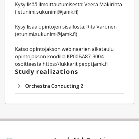
Kysy lisää ilmoittautumisesta: Veera Mäkirinta
( etunimi.sukunimi@jamk.fi)
Kysy lisää opintojen sisällöstä: Rita Varonen
(etunimi.sukunimi@jamk.fi)
Katso opintojakson webinaarien aikataulu
opintojakson koodilla KP00BA87-3004
osoitteesta https://lukkarit.peppi.jamk.fi.
Study realizations
Orchestra Conducting 2