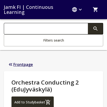
Jamk FI | Continuous
Learning
Search filters
Changing the text triggers search
Filters search
Frontpage
Study Details
:
Orchestra Conducting 2
(EduJyväskylä)
Orchestra Conducting 2 (EduJyväskylä)
Add to Studybasket