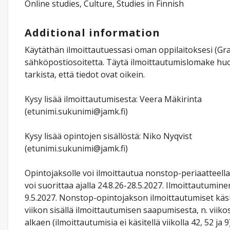
Online studies, Culture, Studies in Finnish
Additional information
Käytäthän ilmoittautuessasi oman oppilaitoksesi (Gra
sähköpostiosoitetta. Täytä ilmoittautumislomake huole
tarkista, että tiedot ovat oikein.
Kysy lisää ilmoittautumisesta: Veera Mäkirinta
(etunimi.sukunimi@jamk.fi)
Kysy lisää opintojen sisällöstä: Niko Nyqvist
(etunimi.sukunimi@jamk.fi)
Opintojaksolle voi ilmoittautua nonstop-periaatteell
voi suorittaa ajalla 24.8.26-28.5.2027. Ilmoittautumin
9.5.2027. Nonstop-opintojakson ilmoittautumiset käsi
viikon sisällä ilmoittautumisen saapumisesta, n. viik
alkaen (ilmoittautumisia ei käsitellä viikolla 42, 52 ja 9)