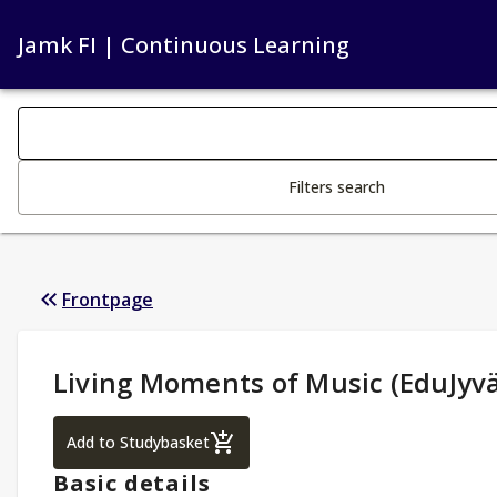
Jamk FI | Continuous Learning
Search filters
Changing the text triggers search
Filters search
Frontpage
Study Details
:
Living Moments of Music (EduJyvä
Living Moments of Music (EduJyväskylä)
Add to Studybasket
Basic details