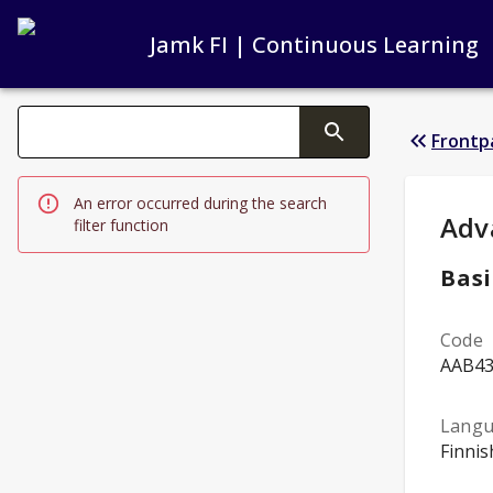
Jamk FI | Continuous Learning
Search filters
Frontp
Changing the text triggers search
An error occurred during the search
Stud
Adv
filter function
Basi
Code
AAB4
Lang
Finnis