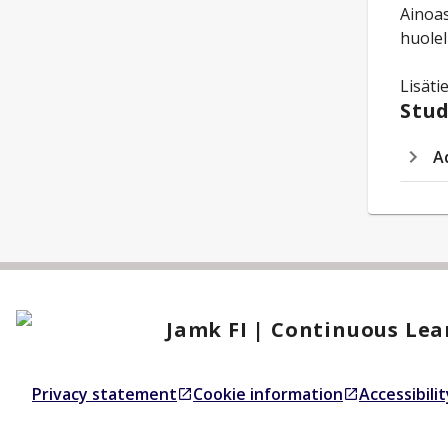
Ainoas
huolell
Lisäti
Stud
A
Jamk FI | Continuous Lea
Privacy statement
Cookie information
Accessibili
Opens in a new tab
Opens in a new tab
Opens in a