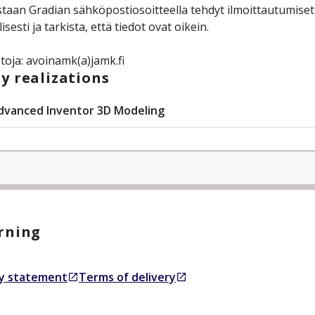
taan Gradian sähköpostiosoitteella tehdyt ilmoittautumise
isesti ja tarkista, että tiedot ovat oikein.
etoja: avoinamk(a)jamk.fi
y realizations
dvanced Inventor 3D Modeling
rning
ty statement
Terms of delivery
 new tab
Opens in a new tab