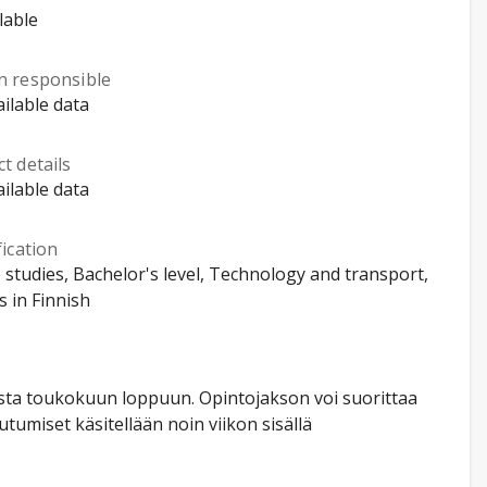
lable
n responsible
ilable data
t details
ilable data
fication
 studies, Bachelor's level, Technology and transport,
s in Finnish
usta toukokuun loppuun. Opintojakson voi suorittaa
tumiset käsitellään noin viikon sisällä