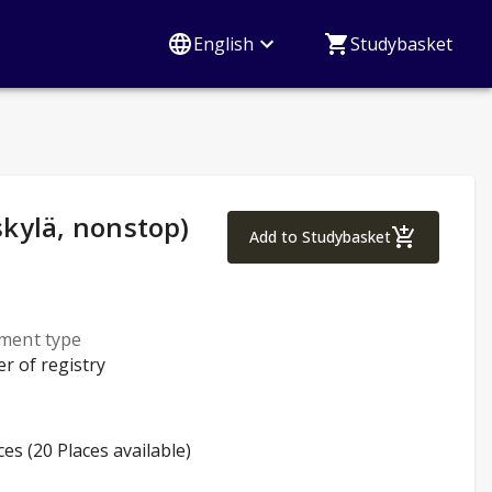
English
Studybasket
kylä, nonstop)
Advanced Inventor 
Add to Studybasket
lment type
er of registry
ces (20 Places available)