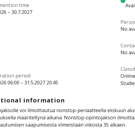
mention time
Avai
026 – 30.7.2027
Perso
No ava
Contac
No ava
Classi
ration period
Online
026 06:00 – 31.5.2027 20:45
Studie
tional information
jaksolle voi ilmoittautua nonstop-periaatteella elokuun al
uksella määriteltynä aikana. Nonstop-opintojakson ilmoittau
tautumisen saapumisesta viimeistään viikosta 35 alkaen.