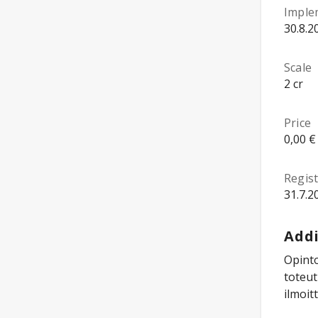
Imple
30.8.2
Scale
2 cr
Price
0,00 €
Regist
31.7.2
Addi
Opinto
toteut
ilmoit