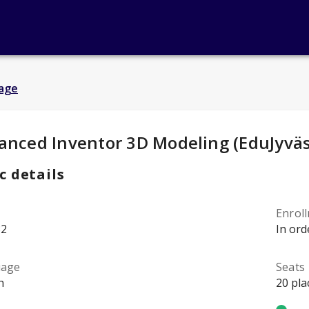
age
y Details
:
anced Inventor 3D Modeling (EduJyväs
c details
Enrol
32
In ord
uage
Seats
h
20 pla