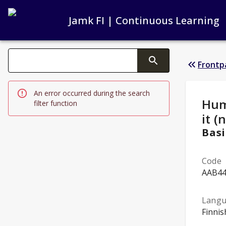
Jamk FI | Continuous Learning
Search filters
Frontp
Changing the text triggers search
An error occurred during the search
Stud
Hum
filter function
it (
Basi
Code
AAB4
Lang
Finnis