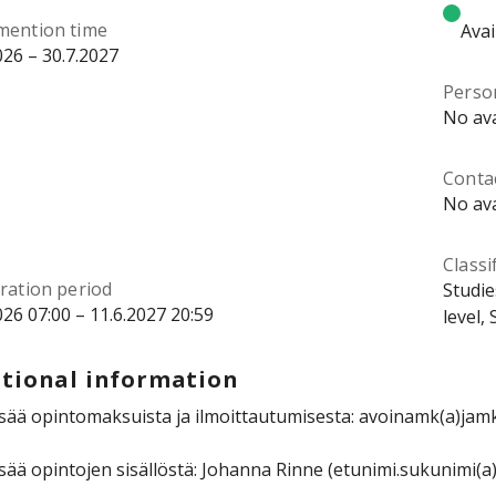
mention time
Avai
026 – 30.7.2027
Perso
No ava
Contac
No ava
Classi
ration period
Studie
026 07:00 – 11.6.2027 20:59
level,
tional information
isää opintomaksuista ja ilmoittautumisesta: avoinamk(a)jamk
isää opintojen sisällöstä: Johanna Rinne (etunimi.sukunimi(a)