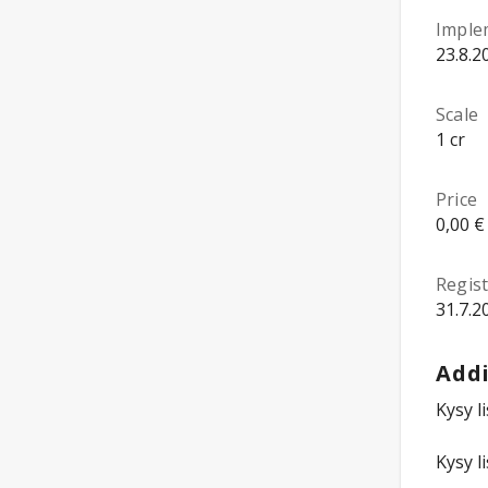
Imple
23.8.2
Scale
1 cr
Price
0,00 €
Regist
31.7.2
Addi
Kysy l
Kysy l