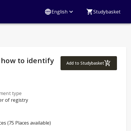
English
Studybasket
how to identify
Human trafficking 
Add to Studybasket
lment type
er of registry
ces (75 Places available)