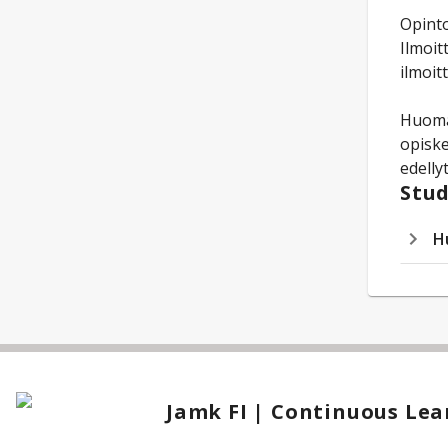
Opinto
Ilmoit
ilmoit
Huomaa
opiske
edelly
Stud
H
Jamk FI | Continuous Lea