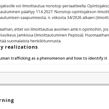
jaksolle voi ilmoittautua nonstop-periaatteella. Opintojakson
tautuminen päättyy 11.6.2027. Nonstop-opintojakson ilmoitta
tautumisen saapumisesta, n. viikosta 34/2026 alkaen (ilmoittaut
than, ettet voi ilmoittautua avoimen amk:n opintoihin, jos 
luoikeus Jamkissa (ilmoittautuminen Pepissä). Huomaathan
ttää suomalaista henkilötunnusta.
y realizations
uman trafficking as a phenomenon and how to identify it
rning