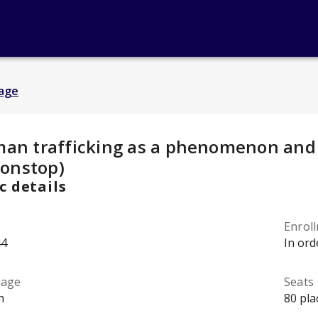
age
y Details
:
an trafficking as a phenomenon and 
nonstop)
c details
Enrol
44
In ord
uage
Seats
h
80 pla