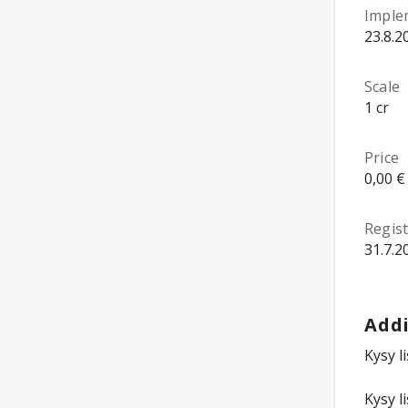
Imple
23.8.2
Scale
1 cr
Price
0,00 €
Regist
31.7.2
Addi
Kysy l
Kysy l