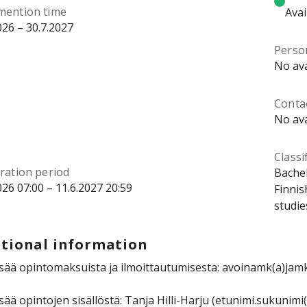
mention time
Avai
026 – 30.7.2027
Perso
No ava
Contac
No ava
Classi
ration period
Bachel
026 07:00 – 11.6.2027 20:59
Finnis
studie
tional information
isää opintomaksuista ja ilmoittautumisesta: avoinamk(a)jamk
isää opintojen sisällöstä: Tanja Hilli-Harju (etunimi.sukunimi(