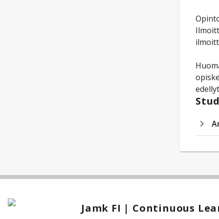
Opinto
Ilmoit
ilmoit
Huomaa
opiske
edelly
Stud
A
Jamk FI | Continuous Lea