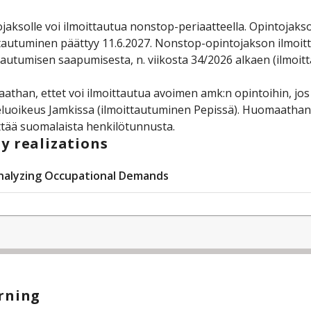
jaksolle voi ilmoittautua nonstop-periaatteella. Opintojakson
tautuminen päättyy 11.6.2027. Nonstop-opintojakson ilmoitta
tautumisen saapumisesta, n. viikosta 34/2026 alkaen (ilmoittaut
than, ettet voi ilmoittautua avoimen amk:n opintoihin, jos 
luoikeus Jamkissa (ilmoittautuminen Pepissä). Huomaathan
ttää suomalaista henkilötunnusta.
y realizations
nalyzing Occupational Demands
rning