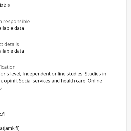
lable
n responsible
ilable data
t details
ilable data
fication
or's level, Independent online studies, Studies in
h, opinfi, Social services and health care, Online
s
.fi
a)jamk.fi)