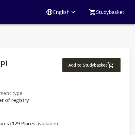
English
Studybasket
p)
Analyzing Occupat
Add to Studybasket
lment type
er of registry
aces (129 Places available)