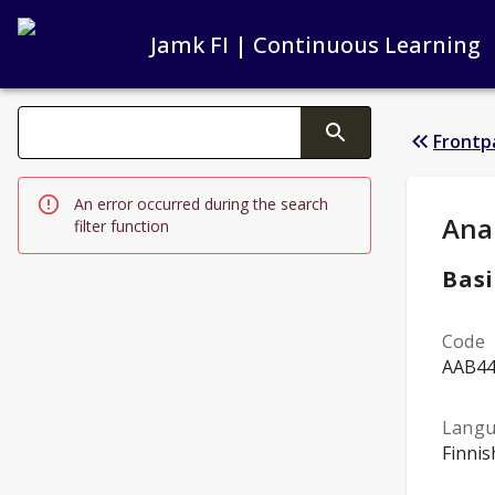
Jamk FI | Continuous Learning
Search filters
Frontp
Changing the text triggers search
An error occurred during the search
Stud
Ana
filter function
Basi
Code
AAB4
Lang
Finnis