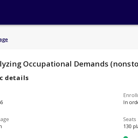
age
y Details
:
lyzing Occupational Demands (nonsto
c details
Enrol
46
In ord
uage
Seats
h
130 pl