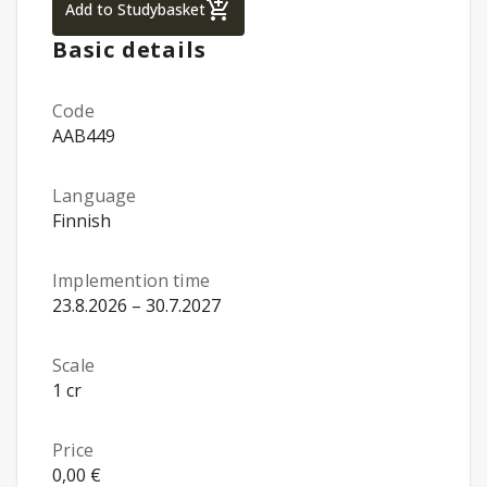
To promote sexual and reproductive heal
Add to Studybasket
Basic details
Code
AAB449
Language
Finnish
Implemention time
23.8.2026 – 30.7.2027
Scale
1 cr
Price
0,00 €