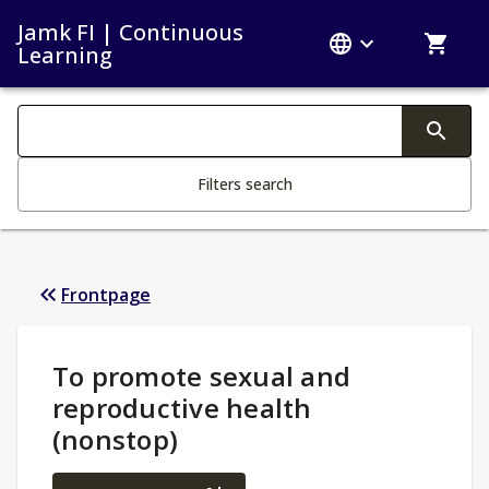
Jamk FI | Continuous
Learning
Search filters
Changing the text triggers search
Filters search
Frontpage
Study Details
:
To promote sexual and
reproductive health
(nonstop)