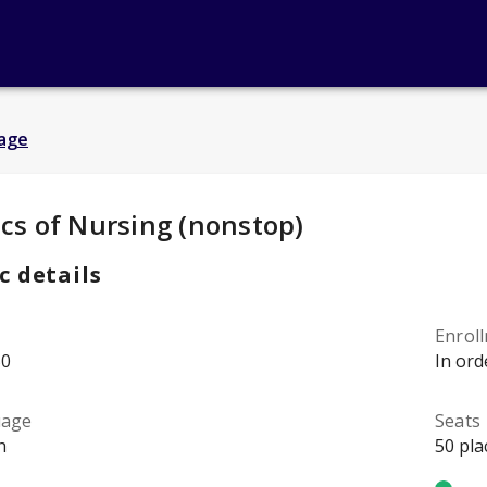
age
y Details
:
ics of Nursing (nonstop)
c details
Enrol
50
In ord
uage
Seats
h
50 pla