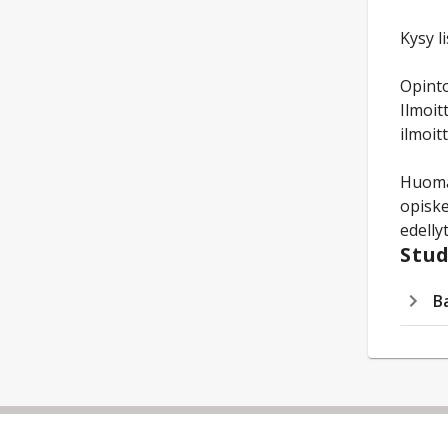
Kysy l
Opinto
Ilmoit
ilmoit
Huomaa
opiske
edelly
Stud
B