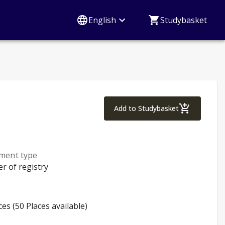
English
Studybasket
Basics of Nursing 
Add to Studybasket
lment type
er of registry
ces (50 Places available)