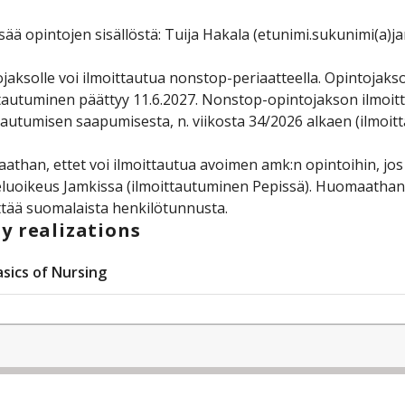
isää opintojen sisällöstä: Tuija Hakala (etunimi.sukunimi(a)ja
jaksolle voi ilmoittautua nonstop-periaatteella. Opintojakson
tautuminen päättyy 11.6.2027. Nonstop-opintojakson ilmoitta
tautumisen saapumisesta, n. viikosta 34/2026 alkaen (ilmoittaut
than, ettet voi ilmoittautua avoimen amk:n opintoihin, jos 
luoikeus Jamkissa (ilmoittautuminen Pepissä). Huomaathan
ttää suomalaista henkilötunnusta.
y realizations
asics of Nursing