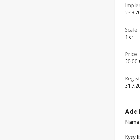
Imple
23.8.2
Scale
1 cr
Price
20,00 
Regist
31.7.2
Addi
Nämä o
Kysy l