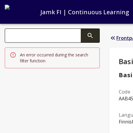
Jamk FI | Continuous Learning
Search filters
Frontp
Changing the text triggers search
An error occurred during the search
Stud
Bas
filter function
Basi
Code
AAB4
Lang
Finnis