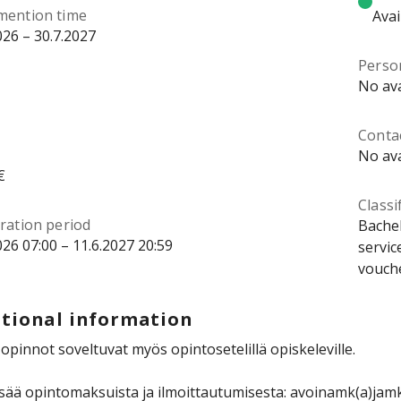
mention time
Avai
026 – 30.7.2027
Perso
No ava
Contac
No ava
€
Classi
ration period
Bachel
026 07:00 – 11.6.2027 20:59
servic
vouche
tional information
pinnot soveltuvat myös opintosetelillä opiskeleville.
isää opintomaksuista ja ilmoittautumisesta: avoinamk(a)jamk