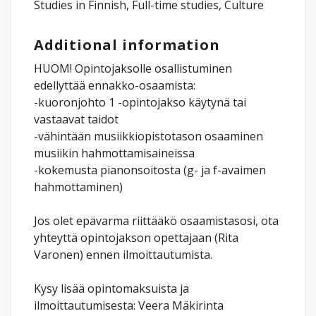
Studies in Finnish, Full-time studies, Culture
Additional information
HUOM! Opintojaksolle osallistuminen
edellyttää ennakko-osaamista:
-kuoronjohto 1 -opintojakso käytynä tai
vastaavat taidot
-vähintään musiikkiopistotason osaaminen
musiikin hahmottamisaineissa
-kokemusta pianonsoitosta (g- ja f-avaimen
hahmottaminen)
Jos olet epävarma riittääkö osaamistasosi, ota
yhteyttä opintojakson opettajaan (Rita
Varonen) ennen ilmoittautumista.
Kysy lisää opintomaksuista ja
ilmoittautumisesta: Veera Mäkirinta