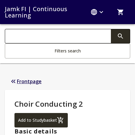
Jamk FI | Continuous
Learning
Search filters
Changing the text triggers search
Filters search
Frontpage
Study Details
:
Choir Conducting 2
Choir Conducting 2
Add to Studybasket
Basic details