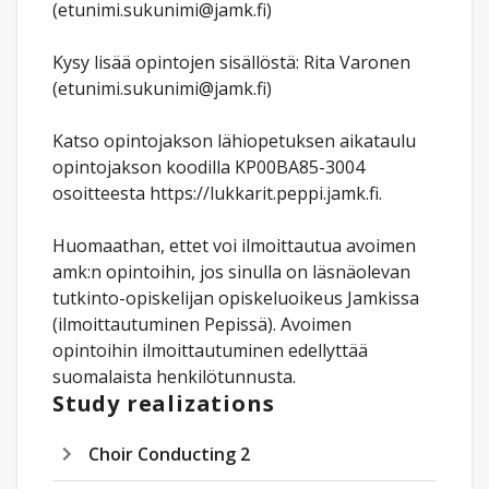
(etunimi.sukunimi@jamk.fi)
Kysy lisää opintojen sisällöstä: Rita Varonen
(etunimi.sukunimi@jamk.fi)
Katso opintojakson lähiopetuksen aikataulu
opintojakson koodilla KP00BA85-3004
osoitteesta https://lukkarit.peppi.jamk.fi.
Huomaathan, ettet voi ilmoittautua avoimen
amk:n opintoihin, jos sinulla on läsnäolevan
tutkinto-opiskelijan opiskeluoikeus Jamkissa
(ilmoittautuminen Pepissä). Avoimen
opintoihin ilmoittautuminen edellyttää
suomalaista henkilötunnusta.
Study realizations
Choir Conducting 2