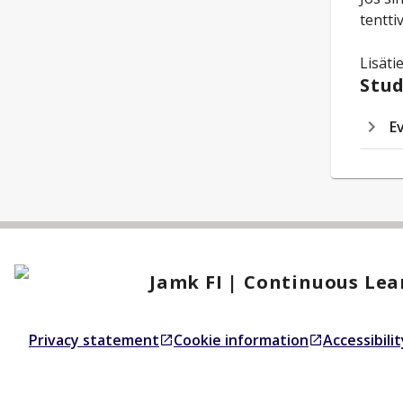
tentti
Lisäti
Stud
E
Jamk FI | Continuous Lea
Privacy statement
Cookie information
Accessibili
Opens in a new tab
Opens in a new tab
Opens in a