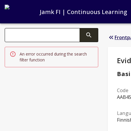
Jamk FI | Continuous Learning
Search filters
Frontp
Changing the text triggers search
An error occurred during the search
Stud
Evi
filter function
Basi
Code
AAB4
Lang
Finnis