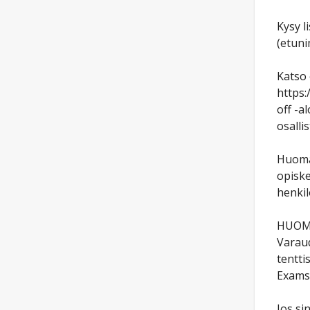
Kysy l
(etuni
Katso 
https:
off -a
osalli
Huomaa
opiske
henkil
HUOM
Varaud
tentti
Examst
Jos si