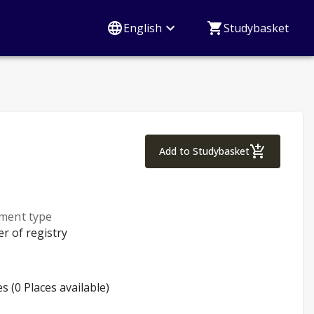
English
Studybasket
Evidence-based Pra
Add to Studybasket
lment type
er of registry
es (0 Places available)