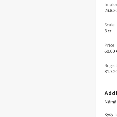
Imple
23.8.2
Scale
3 cr
Price
60,00 
Regist
31.7.2
Addi
Nämä o
Kysy l