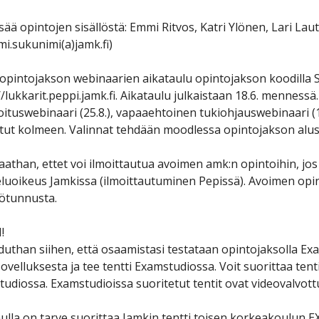
isää opintojen sisällöstä: Emmi Ritvos, Katri Ylönen, Lari L
mi.sukunimi(a)jamk.fi)
opintojakson webinaarien aikataulu opintojakson koodilla 
//lukkarit.peppi.jamk.fi. Aikataulu julkaistaan 18.6. menness
loituswebinaari (25.8.), vapaaehtoinen tukiohjauswebinaari (1
stut kolmeen. Valinnat tehdään moodlessa opintojakson aluss
than, ettet voi ilmoittautua avoimen amk:n opintoihin, jos 
luoikeus Jamkissa (ilmoittautuminen Pepissä). Avoimen opin
ötunnusta.
!
uthan siihen, että osaamistasi testataan opintojaksolla Exa
sovelluksesta ja tee tentti Examstudiossa. Voit suorittaa ten
udiossa.​ Examstudioissa suoritetut tentit ovat videovalvottu
nulla on tarve suorittaa Jamkin tentti toisen korkeakoulun EX