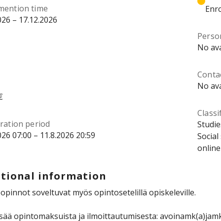
mention time
Enro
026 – 17.12.2026
Perso
No ava
Contac
No ava
€
Classi
ration period
Studie
026 07:00 – 11.8.2026 20:59
Social
online
tional information
pinnot soveltuvat myös opintosetelillä opiskeleville.
isää opintomaksuista ja ilmoittautumisesta: avoinamk(a)jamk