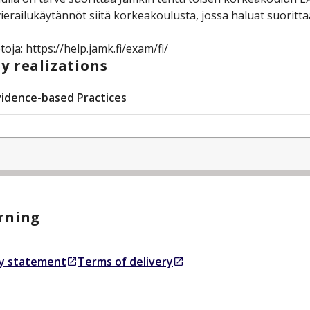
vierailukäytännöt siitä korkeakoulusta, jossa haluat suoritta
etoja: https://help.jamk.fi/exam/fi/
y realizations
vidence-based Practices
rning
ty statement
Terms of delivery
 new tab
Opens in a new tab