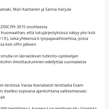
autamäki, Mari Kantanen ja Sanna Harjula
SZ00CI99-3015 osoitteesta
ä. Huomaathan, että lukujärjestyksissä näkyy yksi kick
1.9.), sekä yhteensä 6 työpajavaihtoehtoa, joista
a kick offin jälkeen.
sinulla on läsnäolevan tutkinto-opiskelijan
toihin ilmoittautuminen edellyttää suomalaista
m-tentissä. Varaa itsenäisesti tenttiaika Exam-
tin itsellesi sopivana ajankohtana valitsemassasi
ja.
AM-tenttitilassa, kyseessä on tenttivierailu. Varmista