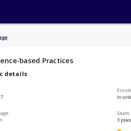
age
y Details
:
dence-based Practices
c details
Enrol
57
In ord
uage
Seats
h
3 plac