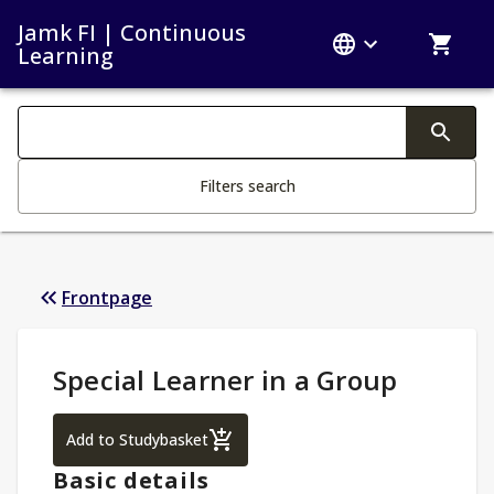
Jamk FI | Continuous
Learning
Search filters
Changing the text triggers search
Filters search
Frontpage
Study Details
:
Special Learner in a Group
Special Learner in a Group
Add to Studybasket
Basic details