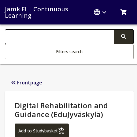
Jamk FI | Continuous
Learning
Search filters
Changing the text triggers search
Filters search
Frontpage
Study Details
:
Digital Rehabilitation and
Guidance (EduJyväskylä)
Digital Rehabilitation and Guidance (EduJ
Add to Studybasket