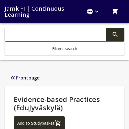
Jamk FI | Continuous
Learning
Search filters
Changing the text triggers search
Filters search
Frontpage
Study Details
:
Evidence-based Practices
(EduJyväskylä)
Evidence-based Practices (EduJyväskylä)
Add to Studybasket