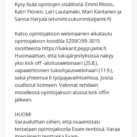
Kysy lisää opintojen sisällöstä: Emmi Ritvos,
Katri Ylönen, Lari Lautamäki, Mari Kantanen ja
Sanna Harjula (etunimi.sukunimi(a)jamk.fi)
Katso opintojakson webinaarien aikataulu
opintojakson koodilla SZ00CI99-3015
osoitteesta https://lukkarit.peppi.jamk.fi.
Huomaathan, että lukujärjestyksissä näkyy
yksi kick off -aloituswebinaari (25.8.),
vapaaehtoinen tukiohjauswebinaari (11.9.),
sekä yhteensä 6 työpajavaihtoehtoa, joista
osallistut kolmeen. Valinnat tehdään
moodlessa opintojakson alussa kick offin
jälkeen.
HUOM!
Varauduthan siihen, että osaamistasi
testataan opintojaksolla Exam-tentissä. Varaa
itsenäisesti tenttiaika Exam-