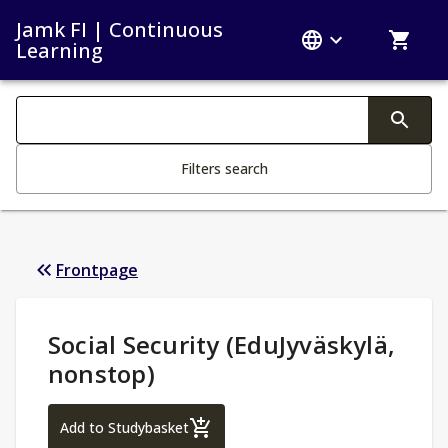
Jamk FI | Continuous
Learning
Search filters
Changing the text triggers search
Filters search
Frontpage
Study Details
:
Social Security (EduJyväskylä,
nonstop)
Social Security (EduJyväskylä, nonstop)
Add to Studybasket