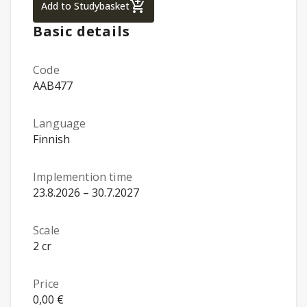
A multidisciplinary approach to sleep and
Add to Studybasket
Basic details
Code
AAB477
Language
Finnish
Implemention time
23.8.2026 – 30.7.2027
Scale
2 cr
Price
0,00 €