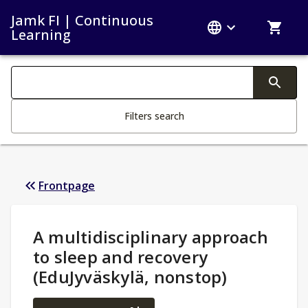
Jamk FI | Continuous
Learning
Search filters
Changing the text triggers search
Filters search
Frontpage
Study Details
:
A multidisciplinary approach
to sleep and recovery
(EduJyväskylä, nonstop)