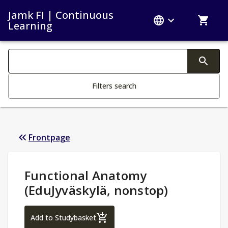
Jamk FI | Continuous
Learning
Search filters
Changing the text triggers search
Filters search
Frontpage
Study Details
:
Functional Anatomy
(EduJyväskylä, nonstop)
Functional Anatomy (EduJyväskylä, nonst
Add to Studybasket