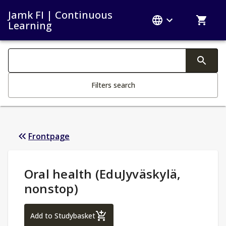
Jamk FI | Continuous
Learning
Search filters
Changing the text triggers search
Filters search
Frontpage
Study Details
:
Oral health (EduJyväskylä,
nonstop)
Oral health (EduJyväskylä, nonstop)
Add to Studybasket