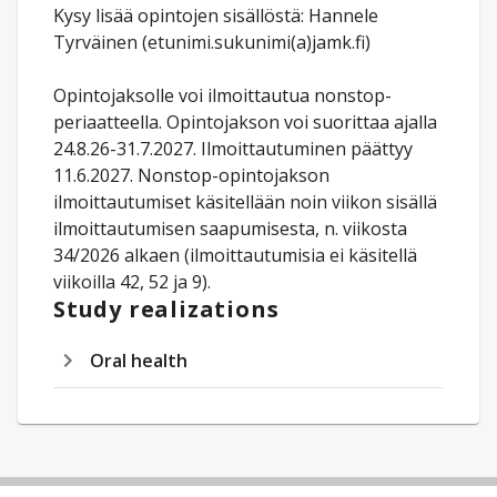
Kysy lisää opintojen sisällöstä: Hannele
Tyrväinen (etunimi.sukunimi(a)jamk.fi)
Opintojaksolle voi ilmoittautua nonstop-
periaatteella. Opintojakson voi suorittaa ajalla
24.8.26-31.7.2027. Ilmoittautuminen päättyy
11.6.2027. Nonstop-opintojakson
ilmoittautumiset käsitellään noin viikon sisällä
ilmoittautumisen saapumisesta, n. viikosta
34/2026 alkaen (ilmoittautumisia ei käsitellä
viikoilla 42, 52 ja 9).
Study realizations
Oral health