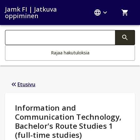
Jamk FI | Jatkuva
oppiminen
Haku kategoriat
Tekstin muutos aktivoi hakutoiminnon
Rajaa hakutuloksia
Etusivu
Opintotiedot
:
Information and
Communication Technology,
Bachelor's Route Studies 1
(full-time studies)