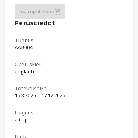
Information and Communication Technology,
Lisää opintokoriin
Perustiedot
Tunnus
AAB004
Opetuskieli
englanti
Toteutusaika
16.8.2026 – 17.12.2026
Laajuus
29 op
Hinta